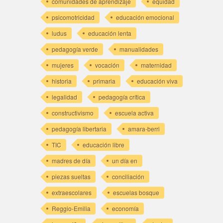
comunidades de aprendizaje
equidad
psicomotricidad
educación emocional
ludus
educación lenta
pedagogía verde
manualidades
mujeres
vocación
maternidad
historia
primaria
educación viva
legalidad
pedagogía crítica
constructivismo
escuela activa
pedagogía libertaria
amara-berri
TIC
educación libre
madres de día
un día en
piezas sueltas
conciliación
extraescolares
escuelas bosque
Reggio-Emilia
economía