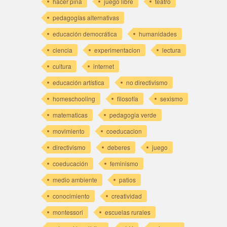
hacer piña
juego libre
teatro
pedagogías alternativas
educación democrática
humanidades
ciencia
experimentacion
lectura
cultura
internet
educación artística
no directivismo
homeschooling
filosofía
sexismo
matematicas
pedagogia verde
movimiento
coeducacion
directivismo
deberes
juego
coeducación
feminismo
medio ambiente
patios
conocimiento
creatividad
montessori
escuelas rurales