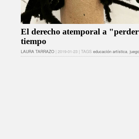
El derecho atemporal a "perder
tiempo
LAURA TARRAZO
| 2019-01-23 | TAGS
educación artística
,
jueg