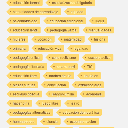
educación formal
escolarización obligatoria
comunidades de aprendizaje
equidad
psicomotricidad
educación emocional
ludus
educación lenta
pedagogía verde
manualidades
mujeres
vocación
maternidad
historia
primaria
educación viva
legalidad
pedagogía crítica
constructivismo
escuela activa
pedagogía libertaria
amara-berri
TIC
educación libre
madres de día
un día en
piezas sueltas
conciliación
extraescolares
escuelas bosque
Reggio-Emilia
economía
hacer piña
juego libre
teatro
pedagogías alternativas
educación democrática
humanidades
ciencia
experimentacion