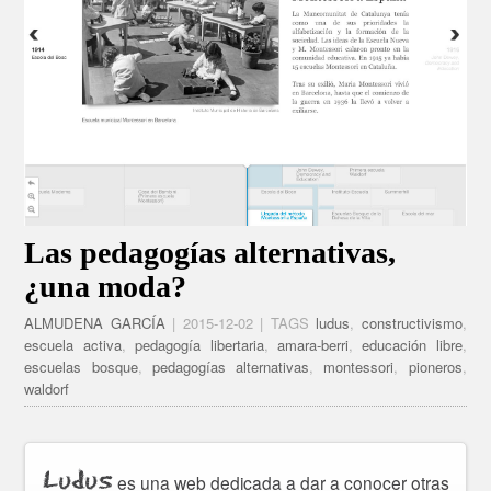
Las pedagogías alternativas,
¿una moda?
ALMUDENA GARCÍA
| 2015-12-02 | TAGS
ludus
,
constructivismo
,
escuela activa
,
pedagogía libertaria
,
amara-berri
,
educación libre
,
escuelas bosque
,
pedagogías alternativas
,
montessori
,
pioneros
,
waldorf
Ludus
es una web dedicada a dar a conocer otras