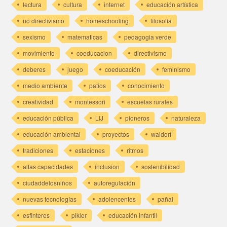
lectura
cultura
internet
educación artística
no directivismo
homeschooling
filosofía
sexismo
matematicas
pedagogia verde
movimiento
coeducacion
directivismo
deberes
juego
coeducación
feminismo
medio ambiente
patios
conocimiento
creatividad
montessori
escuelas rurales
educación pública
LIJ
pioneros
naturaleza
educación ambiental
proyectos
waldorf
tradiciones
estaciones
ritmos
altas capacidades
inclusion
sostenibilidad
ciudaddelosniños
autoregulación
nuevas tecnologías
adolencentes
pañal
esfinteres
pikler
educación infantil