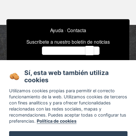
Ayuda
·
Contacta
Suscríbete a nuestro boletín de noticias
email
Sí, esta web también utiliza
Acerca de
Anuncios / Empleo
cookies
Términos y
Timeline
condiciones
Bibliografía
Utilizamos cookies propias para permitir el correcto
funcionamiento de la web. Utilizamos cookies de terceros
Configurar cookies
con fines analíticos y para ofrecer funcionalidades
Agenda
relacionadas con las redes sociales, mapas y
x
recomendaciones. Puedes aceptar todas o configurar tus
preferencias.
Política de cookies