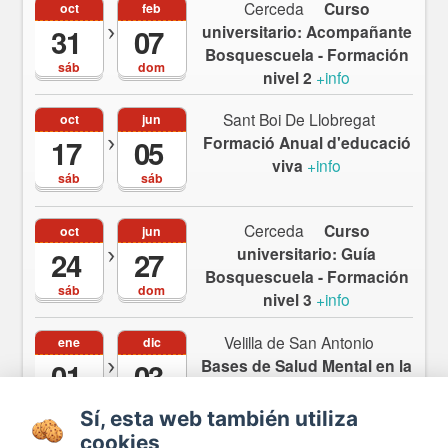
Cerceda
Curso
oct
feb
universitario: Acompañante
31
07
Bosquescuela - Formación
sáb
dom
nivel 2
+info
Sant Boi De Llobregat
oct
jun
Formació Anual d'educació
17
05
viva
+info
sáb
sáb
Cerceda
Curso
oct
jun
universitario: Guía
24
27
Bosquescuela - Formación
sáb
dom
nivel 3
+info
Velilla de San Antonio
ene
dic
Bases de Salud Mental en la
01
03
Educación
+info
vie
vie
Sí, esta web también utiliza
Ver más
cookies