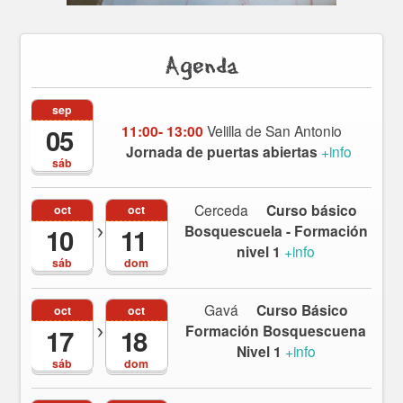
Agenda
sep
11:00- 13:00
Velilla de San Antonio
05
Jornada de puertas abiertas
+info
sáb
Cerceda
Curso básico
oct
oct
Bosquescuela - Formación
10
11
nivel 1
+info
sáb
dom
Gavá
Curso Básico
oct
oct
Formación Bosquescuena
17
18
Nivel 1
+info
sáb
dom