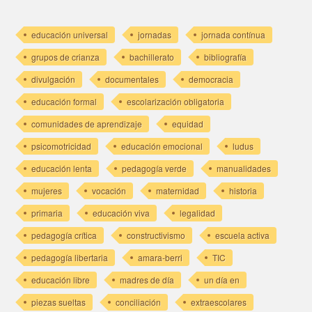
educación universal
jornadas
jornada contínua
grupos de crianza
bachillerato
bibliografía
divulgación
documentales
democracia
educación formal
escolarización obligatoria
comunidades de aprendizaje
equidad
psicomotricidad
educación emocional
ludus
educación lenta
pedagogía verde
manualidades
mujeres
vocación
maternidad
historia
primaria
educación viva
legalidad
pedagogía crítica
constructivismo
escuela activa
pedagogía libertaria
amara-berri
TIC
educación libre
madres de día
un día en
piezas sueltas
conciliación
extraescolares