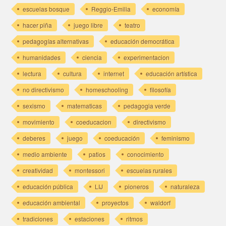
escuelas bosque
Reggio-Emilia
economía
hacer piña
juego libre
teatro
pedagogías alternativas
educación democrática
humanidades
ciencia
experimentacion
lectura
cultura
internet
educación artística
no directivismo
homeschooling
filosofía
sexismo
matematicas
pedagogia verde
movimiento
coeducacion
directivismo
deberes
juego
coeducación
feminismo
medio ambiente
patios
conocimiento
creatividad
montessori
escuelas rurales
educación pública
LIJ
pioneros
naturaleza
educación ambiental
proyectos
waldorf
tradiciones
estaciones
ritmos