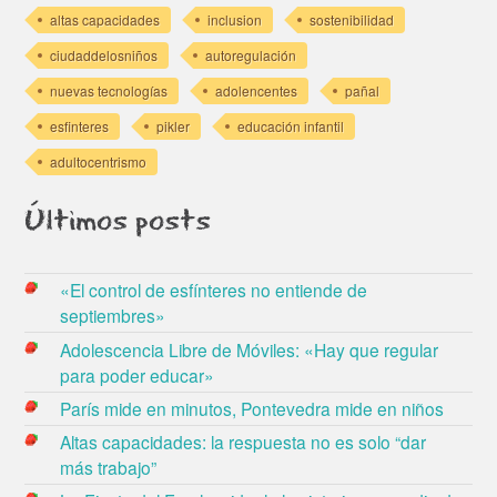
altas capacidades
inclusion
sostenibilidad
ciudaddelosniños
autoregulación
nuevas tecnologías
adolencentes
pañal
esfinteres
pikler
educación infantil
adultocentrismo
Últimos posts
«El control de esfínteres no entiende de
septiembres»
Adolescencia Libre de Móviles: «Hay que regular
para poder educar»
París mide en minutos, Pontevedra mide en niños
Altas capacidades: la respuesta no es solo “dar
más trabajo”