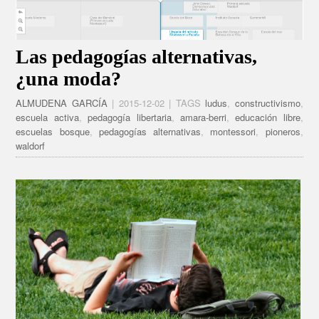
Las pedagogías alternativas,
¿una moda?
ALMUDENA GARCÍA
| 2015-12-02 | TAGS
ludus
,
constructivismo
,
escuela activa
,
pedagogía libertaria
,
amara-berri
,
educación libre
,
escuelas bosque
,
pedagogías alternativas
,
montessori
,
pioneros
,
waldorf