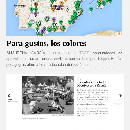
Para gustos, los colores
ALMUDENA GARCÍA
| 2016-02-17 | TAGS
comunidades de
aprendizaje
,
ludus
,
amara-berri
,
escuelas bosque
,
Reggio-Emilia
,
pedagogías alternativas
,
educación democrática