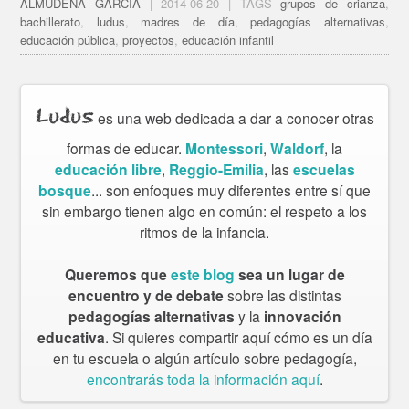
ALMUDENA GARCÍA
| 2014-06-20 | TAGS
grupos de crianza
,
bachillerato
,
ludus
,
madres de día
,
pedagogías alternativas
,
educación pública
,
proyectos
,
educación infantil
Ludus
es una web dedicada a dar a conocer otras
formas de educar.
Montessori
,
Waldorf
, la
educación libre
,
Reggio-Emilia
, las
escuelas
bosque
... son enfoques muy diferentes entre sí que
sin embargo tienen algo en común: el respeto a los
ritmos de la infancia.
Queremos que
este blog
sea un lugar de
encuentro y de debate
sobre las distintas
pedagogías alternativas
y la
innovación
educativa
. Si quieres compartir aquí cómo es un día
en tu escuela o algún artículo sobre pedagogía,
encontrarás toda la información aquí
.