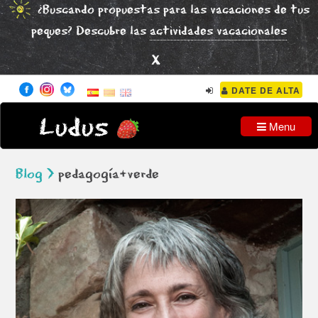
¿Buscando propuestas para las vacaciones de tus
peques? Descubre las
actividades vacacionales
x
DATE DE ALTA
Ludus
Menu
Blog >
pedagogía+verde