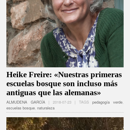
Heike Freire: «Nuestras primeras
escuelas bosque son incluso más
antiguas que las alemanas»
ALMUDENA GARCÍA
| 2018-07-23 | TAGS
pedagogía verde
,
escuelas bosque
,
naturaleza