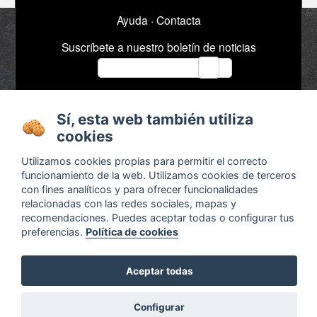
Ayuda
·
Contacta
Suscríbete a nuestro boletín de noticias
email
Sí, esta web también utiliza
Acerca de
Anuncios / Empleo
cookies
Términos y
Timeline
condiciones
Bibliografía
Utilizamos cookies propias para permitir el correcto
funcionamiento de la web. Utilizamos cookies de terceros
Configurar cookies
con fines analíticos y para ofrecer funcionalidades
Agenda
relacionadas con las redes sociales, mapas y
x
recomendaciones. Puedes aceptar todas o configurar tus
preferencias.
Política de cookies
Aceptar todas
¿Waldorf?
Descubre las diferencias en
Configurar
Otra educación ya es posible