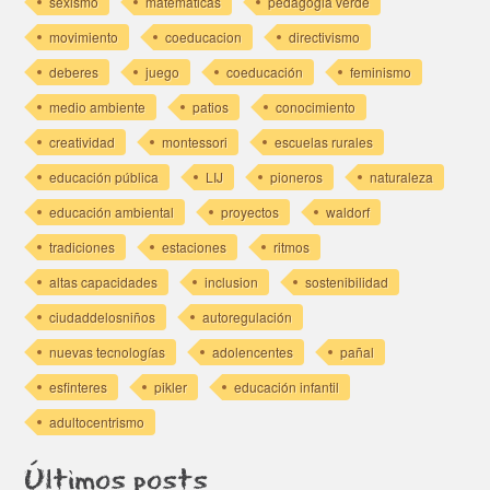
sexismo
matematicas
pedagogia verde
movimiento
coeducacion
directivismo
deberes
juego
coeducación
feminismo
medio ambiente
patios
conocimiento
creatividad
montessori
escuelas rurales
educación pública
LIJ
pioneros
naturaleza
educación ambiental
proyectos
waldorf
tradiciones
estaciones
ritmos
altas capacidades
inclusion
sostenibilidad
ciudaddelosniños
autoregulación
nuevas tecnologías
adolencentes
pañal
esfinteres
pikler
educación infantil
adultocentrismo
Últimos posts