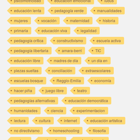
psicomotricidad
educación emocional
ludus
educación lenta
pedagogía verde
manualidades
mujeres
vocación
maternidad
historia
primaria
educación viva
legalidad
pedagogía crítica
constructivismo
escuela activa
pedagogía libertaria
amara-berri
TIC
educación libre
madres de día
un día en
piezas sueltas
conciliación
extraescolares
escuelas bosque
Reggio-Emilia
economía
hacer piña
juego libre
teatro
pedagogías alternativas
educación democrática
humanidades
ciencia
experimentacion
lectura
cultura
internet
educación artística
no directivismo
homeschooling
filosofía