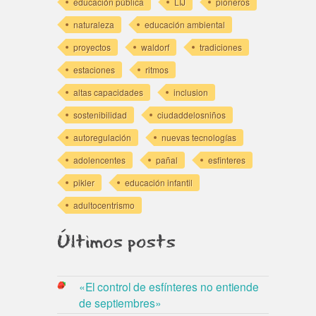
educación pública
LIJ
pioneros
naturaleza
educación ambiental
proyectos
waldorf
tradiciones
estaciones
ritmos
altas capacidades
inclusion
sostenibilidad
ciudaddelosniños
autoregulación
nuevas tecnologías
adolencentes
pañal
esfinteres
pikler
educación infantil
adultocentrismo
Últimos posts
«El control de esfínteres no entiende
de septiembres»