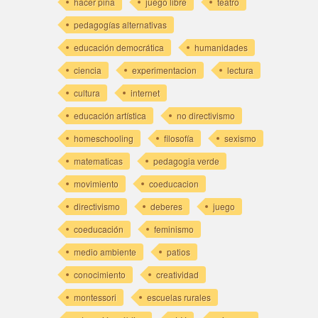
hacer piña
juego libre
teatro
pedagogías alternativas
educación democrática
humanidades
ciencia
experimentacion
lectura
cultura
internet
educación artística
no directivismo
homeschooling
filosofía
sexismo
matematicas
pedagogia verde
movimiento
coeducacion
directivismo
deberes
juego
coeducación
feminismo
medio ambiente
patios
conocimiento
creatividad
montessori
escuelas rurales