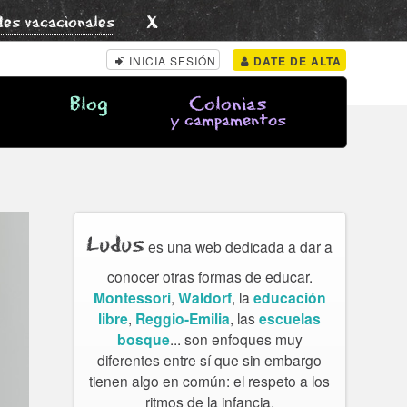
x
des vacacionales
INICIA SESIÓN
DATE DE ALTA
Blog
Colonias
y campamentos
Ludus
es una web dedicada a dar a
conocer otras formas de educar.
Montessori
,
Waldorf
, la
educación
libre
,
Reggio-Emilia
, las
escuelas
bosque
... son enfoques muy
diferentes entre sí que sin embargo
tienen algo en común: el respeto a los
ritmos de la infancia.