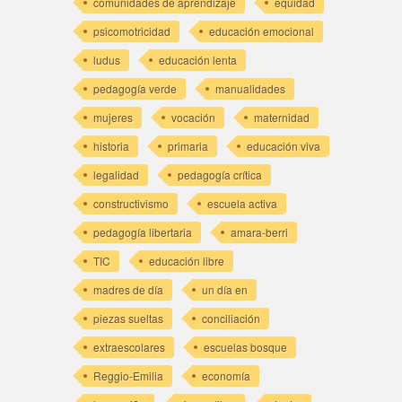
comunidades de aprendizaje
equidad
psicomotricidad
educación emocional
ludus
educación lenta
pedagogía verde
manualidades
mujeres
vocación
maternidad
historia
primaria
educación viva
legalidad
pedagogía crítica
constructivismo
escuela activa
pedagogía libertaria
amara-berri
TIC
educación libre
madres de día
un día en
piezas sueltas
conciliación
extraescolares
escuelas bosque
Reggio-Emilia
economía