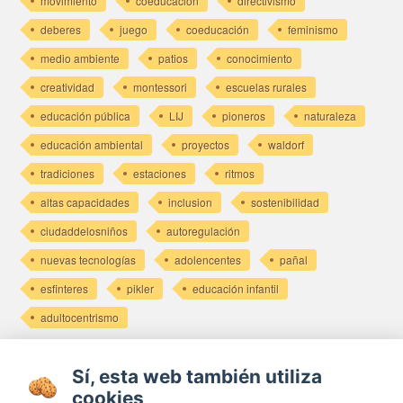
movimiento
coeducacion
directivismo
deberes
juego
coeducación
feminismo
medio ambiente
patios
conocimiento
creatividad
montessori
escuelas rurales
educación pública
LIJ
pioneros
naturaleza
educación ambiental
proyectos
waldorf
tradiciones
estaciones
ritmos
altas capacidades
inclusion
sostenibilidad
ciudaddelosniños
autoregulación
nuevas tecnologías
adolencentes
pañal
esfinteres
pikler
educación infantil
adultocentrismo
Últimos posts
Sí, esta web también utiliza
cookies