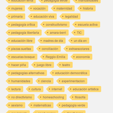
educación lenta
pedagogía verde
manualidades
mujeres
vocación
maternidad
historia
primaria
educación viva
legalidad
pedagogía crítica
constructivismo
escuela activa
pedagogía libertaria
amara-berri
TIC
educación libre
madres de día
un día en
piezas sueltas
conciliación
extraescolares
escuelas bosque
Reggio-Emilia
economía
hacer piña
juego libre
teatro
pedagogías alternativas
educación democrática
humanidades
ciencia
experimentacion
lectura
cultura
internet
educación artística
no directivismo
homeschooling
filosofía
sexismo
matematicas
pedagogia verde