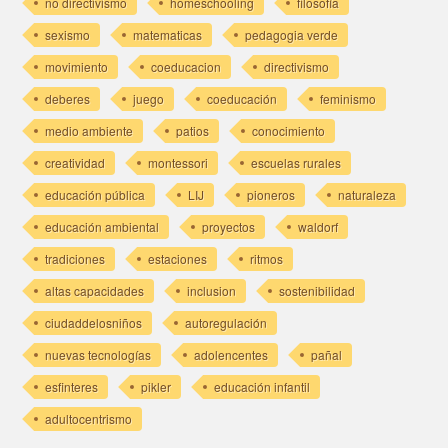
no directivismo
homeschooling
filosofía
sexismo
matematicas
pedagogia verde
movimiento
coeducacion
directivismo
deberes
juego
coeducación
feminismo
medio ambiente
patios
conocimiento
creatividad
montessori
escuelas rurales
educación pública
LIJ
pioneros
naturaleza
educación ambiental
proyectos
waldorf
tradiciones
estaciones
ritmos
altas capacidades
inclusion
sostenibilidad
ciudaddelosniños
autoregulación
nuevas tecnologías
adolencentes
pañal
esfinteres
pikler
educación infantil
adultocentrismo