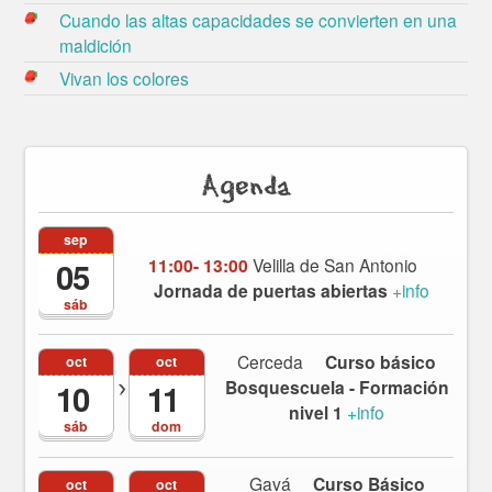
Cuando las altas capacidades se convierten en una
maldición
Vivan los colores
Agenda
sep
11:00- 13:00
Velilla de San Antonio
05
Jornada de puertas abiertas
+info
sáb
Cerceda
Curso básico
oct
oct
Bosquescuela - Formación
10
11
nivel 1
+info
sáb
dom
Gavá
Curso Básico
oct
oct