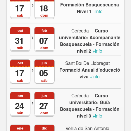
Formación Bosquescuena
17
18
Nivel 1
+info
sáb
dom
Cerceda
Curso
oct
feb
universitario: Acompañante
31
07
Bosquescuela - Formación
sáb
dom
nivel 2
+info
Sant Boi De Llobregat
oct
jun
Formació Anual d'educació
17
05
viva
+info
sáb
sáb
Cerceda
Curso
oct
jun
universitario: Guía
24
27
Bosquescuela - Formación
sáb
dom
nivel 3
+info
Velilla de San Antonio
ene
dic