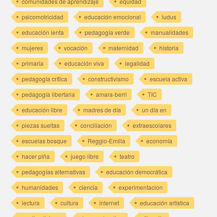
comunidades de aprendizaje
equidad
psicomotricidad
educación emocional
ludus
educación lenta
pedagogía verde
manualidades
mujeres
vocación
maternidad
historia
primaria
educación viva
legalidad
pedagogía crítica
constructivismo
escuela activa
pedagogía libertaria
amara-berri
TIC
educación libre
madres de día
un día en
piezas sueltas
conciliación
extraescolares
escuelas bosque
Reggio-Emilia
economía
hacer piña
juego libre
teatro
pedagogías alternativas
educación democrática
humanidades
ciencia
experimentacion
lectura
cultura
internet
educación artística