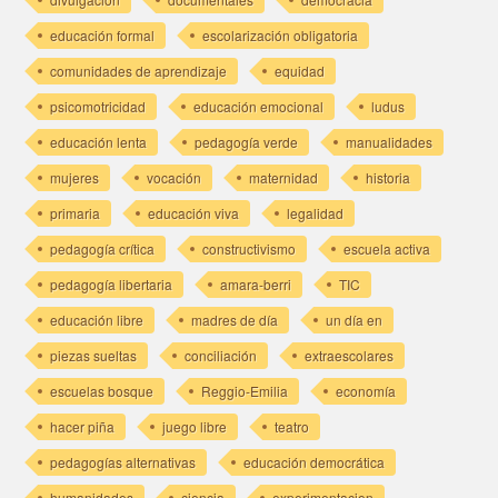
educación formal
escolarización obligatoria
comunidades de aprendizaje
equidad
psicomotricidad
educación emocional
ludus
educación lenta
pedagogía verde
manualidades
mujeres
vocación
maternidad
historia
primaria
educación viva
legalidad
pedagogía crítica
constructivismo
escuela activa
pedagogía libertaria
amara-berri
TIC
educación libre
madres de día
un día en
piezas sueltas
conciliación
extraescolares
escuelas bosque
Reggio-Emilia
economía
hacer piña
juego libre
teatro
pedagogías alternativas
educación democrática
humanidades
ciencia
experimentacion