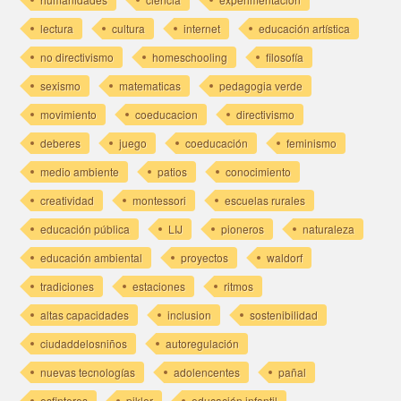
lectura
cultura
internet
educación artística
no directivismo
homeschooling
filosofía
sexismo
matematicas
pedagogia verde
movimiento
coeducacion
directivismo
deberes
juego
coeducación
feminismo
medio ambiente
patios
conocimiento
creatividad
montessori
escuelas rurales
educación pública
LIJ
pioneros
naturaleza
educación ambiental
proyectos
waldorf
tradiciones
estaciones
ritmos
altas capacidades
inclusion
sostenibilidad
ciudaddelosniños
autoregulación
nuevas tecnologías
adolencentes
pañal
esfinteres
pikler
educación infantil