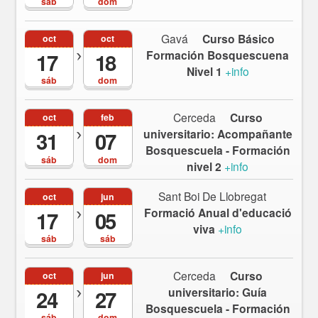
sáb
dom
Gavá
Curso Básico
oct
oct
Formación Bosquescuena
17
18
Nivel 1
+info
sáb
dom
Cerceda
Curso
oct
feb
universitario: Acompañante
31
07
Bosquescuela - Formación
sáb
dom
nivel 2
+info
Sant Boi De Llobregat
oct
jun
Formació Anual d'educació
17
05
viva
+info
sáb
sáb
Cerceda
Curso
oct
jun
universitario: Guía
24
27
Bosquescuela - Formación
sáb
dom