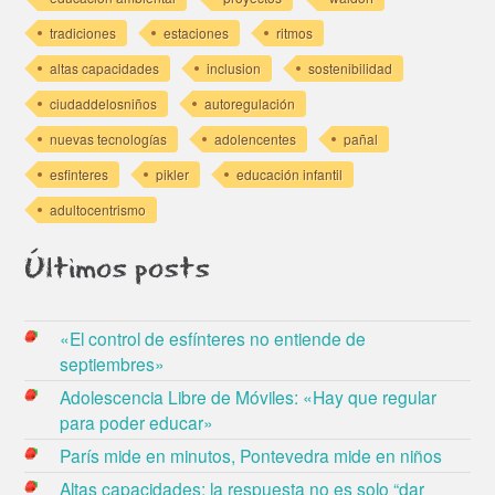
tradiciones
estaciones
ritmos
altas capacidades
inclusion
sostenibilidad
ciudaddelosniños
autoregulación
nuevas tecnologías
adolencentes
pañal
esfinteres
pikler
educación infantil
adultocentrismo
Últimos posts
«El control de esfínteres no entiende de
septiembres»
Adolescencia Libre de Móviles: «Hay que regular
para poder educar»
París mide en minutos, Pontevedra mide en niños
Altas capacidades: la respuesta no es solo “dar