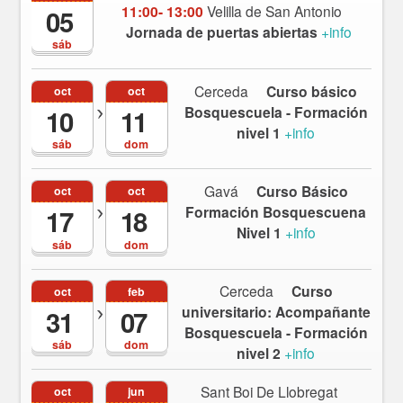
11:00- 13:00
Velilla de San Antonio
05
Jornada de puertas abiertas
+info
sáb
Cerceda
Curso básico
oct
oct
Bosquescuela - Formación
10
11
nivel 1
+info
sáb
dom
Gavá
Curso Básico
oct
oct
Formación Bosquescuena
17
18
Nivel 1
+info
sáb
dom
Cerceda
Curso
oct
feb
universitario: Acompañante
31
07
Bosquescuela - Formación
sáb
dom
nivel 2
+info
Sant Boi De Llobregat
oct
jun