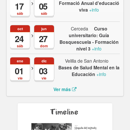
Formació Anual d'educació
17
05
viva
+info
sáb
sáb
Cerceda
Curso
oct
jun
universitario: Guía
24
27
Bosquescuela - Formación
sáb
dom
nivel 3
+info
Velilla de San Antonio
ene
dic
Bases de Salud Mental en la
01
03
Educación
+info
vie
vie
Ver más