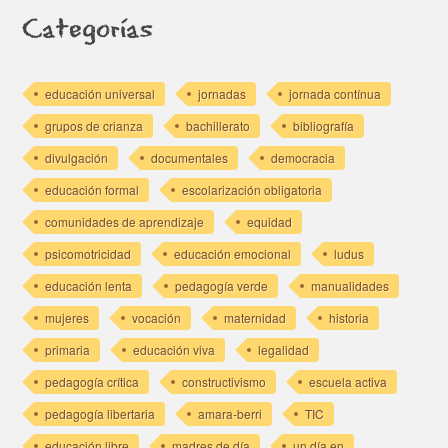
Categorías
educación universal
jornadas
jornada contínua
grupos de crianza
bachillerato
bibliografía
divulgación
documentales
democracia
educación formal
escolarización obligatoria
comunidades de aprendizaje
equidad
psicomotricidad
educación emocional
ludus
educación lenta
pedagogía verde
manualidades
mujeres
vocación
maternidad
historia
primaria
educación viva
legalidad
pedagogía crítica
constructivismo
escuela activa
pedagogía libertaria
amara-berri
TIC
educación libre
madres de día
un día en