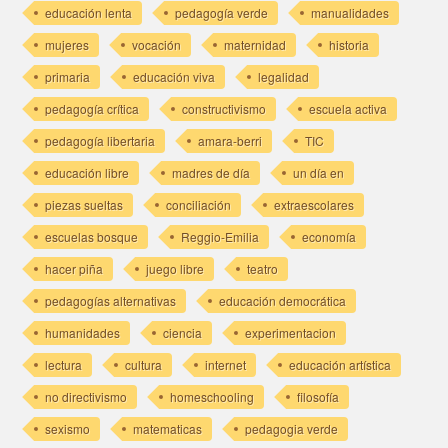
educación lenta
pedagogía verde
manualidades
mujeres
vocación
maternidad
historia
primaria
educación viva
legalidad
pedagogía crítica
constructivismo
escuela activa
pedagogía libertaria
amara-berri
TIC
educación libre
madres de día
un día en
piezas sueltas
conciliación
extraescolares
escuelas bosque
Reggio-Emilia
economía
hacer piña
juego libre
teatro
pedagogías alternativas
educación democrática
humanidades
ciencia
experimentacion
lectura
cultura
internet
educación artística
no directivismo
homeschooling
filosofía
sexismo
matematicas
pedagogia verde