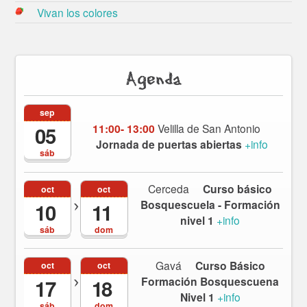
Vivan los colores
Agenda
sep
11:00- 13:00
Velilla de San Antonio
05
Jornada de puertas abiertas
+info
sáb
Cerceda
Curso básico
oct
oct
Bosquescuela - Formación
10
11
nivel 1
+info
sáb
dom
Gavá
Curso Básico
oct
oct
Formación Bosquescuena
17
18
Nivel 1
+info
sáb
dom