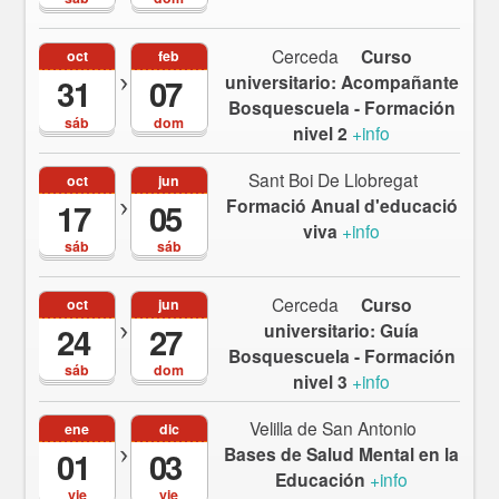
Cerceda
Curso
oct
feb
universitario: Acompañante
31
07
Bosquescuela - Formación
sáb
dom
nivel 2
+info
Sant Boi De Llobregat
oct
jun
Formació Anual d'educació
17
05
viva
+info
sáb
sáb
Cerceda
Curso
oct
jun
universitario: Guía
24
27
Bosquescuela - Formación
sáb
dom
nivel 3
+info
Velilla de San Antonio
ene
dic
Bases de Salud Mental en la
01
03
Educación
+info
vie
vie