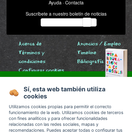
Ayuda
·
Contacta
Suscríbete a nuestro boletín de noticias
email
Acerca de
Anuncios / Empleo
Términos y
Timeline
condiciones
Bibliografía
Configurar cookies
Agenda
x
Sí, esta web también utiliza
cookies
Utilizamos cookies propias para permitir el correcto
funcionamiento de la web. Utilizamos cookies de terceros
¿Qué titulación se obtiene en una escuela libre?
con fines analíticos y para ofrecer funcionalidades
relacionadas con las redes sociales, mapas y
Descubre las respuestas en
Otra educación ya es
recomendaciones. Puedes aceptar todas o configurar tus
posible