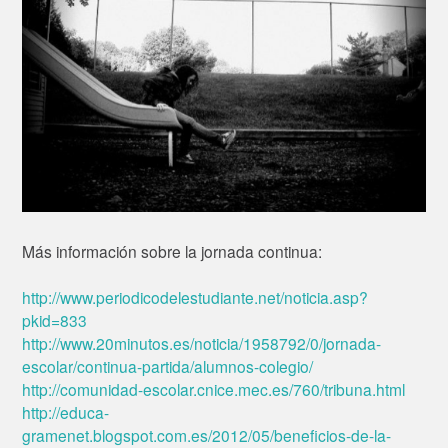
Más información sobre la jornada continua:
http://www.periodicodelestudiante.net/noticia.asp?
pkid=833
http://www.20minutos.es/noticia/1958792/0/jornada-
escolar/continua-partida/alumnos-colegio/
http://comunidad-escolar.cnice.mec.es/760/tribuna.html
http://educa-
gramenet.blogspot.com.es/2012/05/beneficios-de-la-