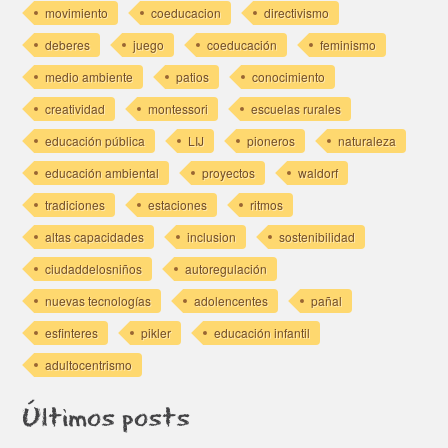
movimiento
coeducacion
directivismo
deberes
juego
coeducación
feminismo
medio ambiente
patios
conocimiento
creatividad
montessori
escuelas rurales
educación pública
LIJ
pioneros
naturaleza
educación ambiental
proyectos
waldorf
tradiciones
estaciones
ritmos
altas capacidades
inclusion
sostenibilidad
ciudaddelosniños
autoregulación
nuevas tecnologías
adolencentes
pañal
esfinteres
pikler
educación infantil
adultocentrismo
Últimos posts