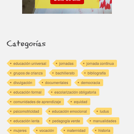
Categorías
educación universal
jornadas
jornada contínua
grupos de crianza
bachillerato
bibliografía
divulgación
documentales
democracia
educación formal
escolarización obligatoria
comunidades de aprendizaje
equidad
psicomotricidad
educación emocional
ludus
educación lenta
pedagogía verde
manualidades
mujeres
vocación
maternidad
historia