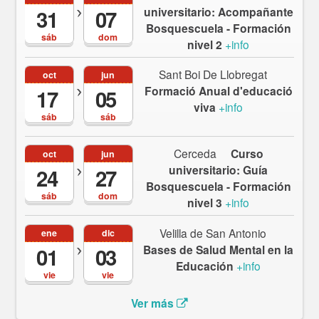
universitario: Acompañante
31
07
Bosquescuela - Formación
sáb
dom
nivel 2
+info
Sant Boi De Llobregat
oct
jun
Formació Anual d'educació
17
05
viva
+info
sáb
sáb
Cerceda
Curso
oct
jun
universitario: Guía
24
27
Bosquescuela - Formación
sáb
dom
nivel 3
+info
Velilla de San Antonio
ene
dic
Bases de Salud Mental en la
01
03
Educación
+info
vie
vie
Ver más