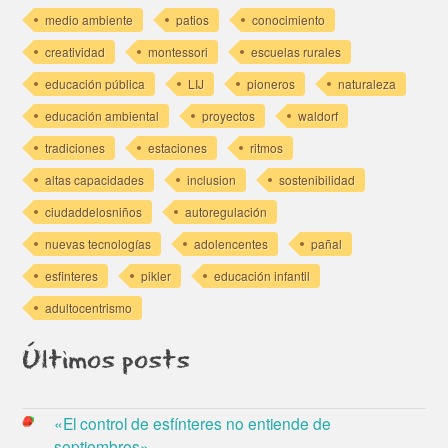
medio ambiente
patios
conocimiento
creatividad
montessori
escuelas rurales
educación pública
LIJ
pioneros
naturaleza
educación ambiental
proyectos
waldorf
tradiciones
estaciones
ritmos
altas capacidades
inclusion
sostenibilidad
ciudaddelosniños
autoregulación
nuevas tecnologías
adolencentes
pañal
esfinteres
pikler
educación infantil
adultocentrismo
Últimos posts
«El control de esfínteres no entiende de
septiembres»