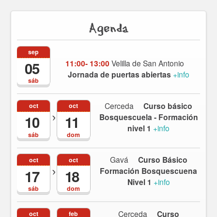
Agenda
sep
11:00- 13:00
Velilla de San Antonio
05
Jornada de puertas abiertas
+info
sáb
Cerceda
Curso básico
oct
oct
Bosquescuela - Formación
10
11
nivel 1
+info
sáb
dom
Gavá
Curso Básico
oct
oct
Formación Bosquescuena
17
18
Nivel 1
+info
sáb
dom
Cerceda
Curso
oct
feb