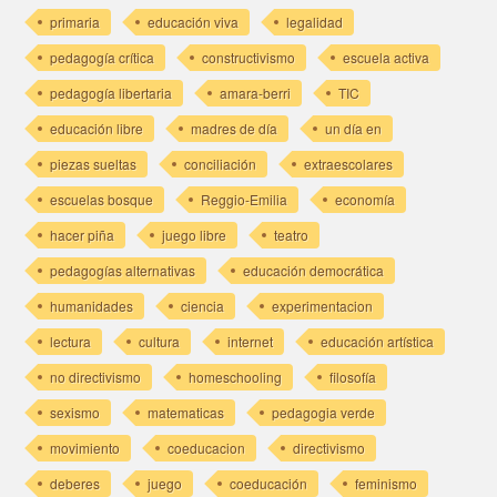
primaria
educación viva
legalidad
pedagogía crítica
constructivismo
escuela activa
pedagogía libertaria
amara-berri
TIC
educación libre
madres de día
un día en
piezas sueltas
conciliación
extraescolares
escuelas bosque
Reggio-Emilia
economía
hacer piña
juego libre
teatro
pedagogías alternativas
educación democrática
humanidades
ciencia
experimentacion
lectura
cultura
internet
educación artística
no directivismo
homeschooling
filosofía
sexismo
matematicas
pedagogia verde
movimiento
coeducacion
directivismo
deberes
juego
coeducación
feminismo