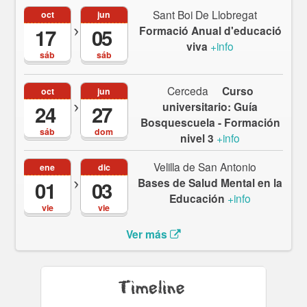
Sant Boi De Llobregat
oct
jun
Formació Anual d'educació
17
05
viva
+info
sáb
sáb
Cerceda
Curso
oct
jun
universitario: Guía
24
27
Bosquescuela - Formación
sáb
dom
nivel 3
+info
Velilla de San Antonio
ene
dic
Bases de Salud Mental en la
01
03
Educación
+info
vie
vie
Ver más