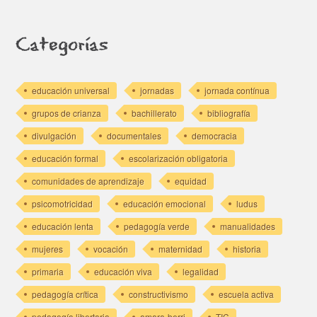
Categorías
educación universal
jornadas
jornada contínua
grupos de crianza
bachillerato
bibliografía
divulgación
documentales
democracia
educación formal
escolarización obligatoria
comunidades de aprendizaje
equidad
psicomotricidad
educación emocional
ludus
educación lenta
pedagogía verde
manualidades
mujeres
vocación
maternidad
historia
primaria
educación viva
legalidad
pedagogía crítica
constructivismo
escuela activa
pedagogía libertaria
amara-berri
TIC