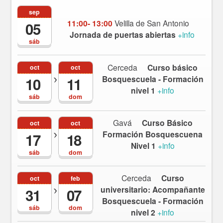
sep
11:00- 13:00
Velilla de San Antonio
05
Jornada de puertas abiertas
+info
sáb
Cerceda
Curso básico
oct
oct
Bosquescuela - Formación
10
11
nivel 1
+info
sáb
dom
Gavá
Curso Básico
oct
oct
Formación Bosquescuena
17
18
Nivel 1
+info
sáb
dom
Cerceda
Curso
oct
feb
universitario: Acompañante
31
07
Bosquescuela - Formación
sáb
dom
nivel 2
+info