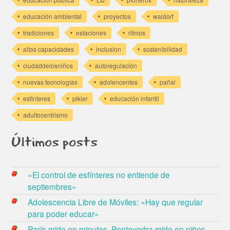
educación ambiental
proyectos
waldorf
tradiciones
estaciones
ritmos
altas capacidades
inclusion
sostenibilidad
ciudaddelosniños
autoregulación
nuevas tecnologías
adolencentes
pañal
esfinteres
pikler
educación infantil
adultocentrismo
Últimos posts
«El control de esfínteres no entiende de
septiembres»
Adolescencia Libre de Móviles: «Hay que regular
para poder educar»
París mide en minutos, Pontevedra mide en niños