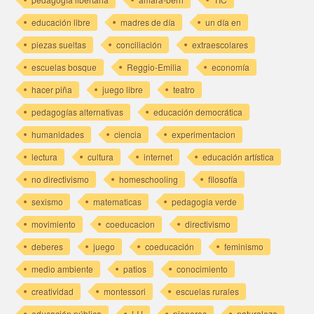
educación libre
madres de día
un día en
piezas sueltas
conciliación
extraescolares
escuelas bosque
Reggio-Emilia
economía
hacer piña
juego libre
teatro
pedagogías alternativas
educación democrática
humanidades
ciencia
experimentacion
lectura
cultura
internet
educación artística
no directivismo
homeschooling
filosofía
sexismo
matematicas
pedagogia verde
movimiento
coeducacion
directivismo
deberes
juego
coeducación
feminismo
medio ambiente
patios
conocimiento
creatividad
montessori
escuelas rurales
educación pública
LIJ
pioneros
naturaleza