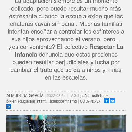
La adaptación siempre es un momento
delicado, pero puede resultar mucho más
estresante cuando la escuela exige que las
criaturas vayan sin pañal. Muchas familias
intentan enseñar a controlar los esfínteres a
sus hijos aprovechando el verano, pero...
¿es conveniente? El colectivo
Respetar La
Infancia
denuncia que estas presiones
pueden resultar perjudiciales y lucha por
cambiar el trato que se da a niños y niñas
en las escuelas.
ALMUDENA GARCÍA
| 2022-08-24 | TAGS
pañal
,
esfinteres
,
pikler
,
educación infantil
,
adultocentrismo
|
CC BY-NC-SA