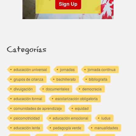
Sign Up
Categorías
educación universal
jornadas
jornada contínua
grupos de crianza
bachillerato
bibliografía
divulgación
documentales
democracia
educación formal
escolarización obligatoria
comunidades de aprendizaje
equidad
psicomotricidad
educación emocional
ludus
educación lenta
pedagogía verde
manualidades