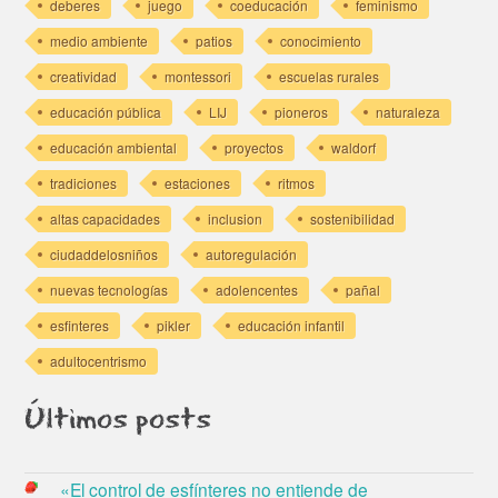
deberes
juego
coeducación
feminismo
medio ambiente
patios
conocimiento
creatividad
montessori
escuelas rurales
educación pública
LIJ
pioneros
naturaleza
educación ambiental
proyectos
waldorf
tradiciones
estaciones
ritmos
altas capacidades
inclusion
sostenibilidad
ciudaddelosniños
autoregulación
nuevas tecnologías
adolencentes
pañal
esfinteres
pikler
educación infantil
adultocentrismo
Últimos posts
«El control de esfínteres no entiende de