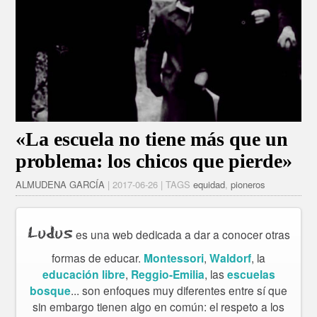
«La escuela no tiene más que un
problema: los chicos que pierde»
ALMUDENA GARCÍA
| 2017-06-26 | TAGS
equidad
,
pioneros
Ludus
es una web dedicada a dar a conocer otras
formas de educar.
Montessori
,
Waldorf
, la
educación libre
,
Reggio-Emilia
, las
escuelas
bosque
... son enfoques muy diferentes entre sí que
sin embargo tienen algo en común: el respeto a los