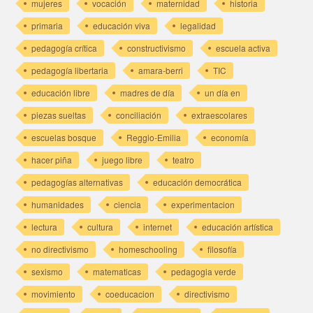
mujeres
vocación
maternidad
historia
primaria
educación viva
legalidad
pedagogía crítica
constructivismo
escuela activa
pedagogía libertaria
amara-berri
TIC
educación libre
madres de día
un día en
piezas sueltas
conciliación
extraescolares
escuelas bosque
Reggio-Emilia
economía
hacer piña
juego libre
teatro
pedagogías alternativas
educación democrática
humanidades
ciencia
experimentacion
lectura
cultura
internet
educación artística
no directivismo
homeschooling
filosofía
sexismo
matematicas
pedagogia verde
movimiento
coeducacion
directivismo