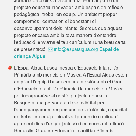
projecte educatiu innovador, amb espais de reflexió
pedagògica i treball en equip. Un ambient proper,
compromès i centrat en el benestar i el
desenvolupament dels infants. Si creus que aquest
projecte encaixa amb la teva manera d'entendre
l'educació, envia'ns el teu currículum i una breu carta
de presentació.
info@espaiaigua.org
Espai de
criança Aigua
L'Espai Aigua busca mestra d'Educació Infantil i/o
Primària amb menció en Música A l'Espai Aigua estem
ampliant l'equip i busquem una mestra amb el Grau
d'Educació Infantil i/o Primària i la menció en Música
per incorporar-se al nostre projecte educatiu.
Busquem una persona amb sensibilitat per
l'acompanyament respectuós de la infància, capacitat
de treball en equip, iniciativa i ganes de continuar
aprenent dins d'un projecte viu i en constant reflexió.
Requisits: Grau en Educació Infantil i/o Primària.