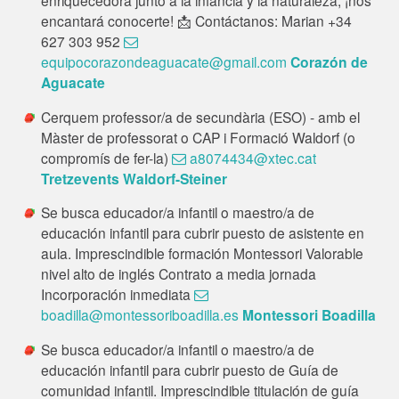
enriquecedora junto a la infancia y la naturaleza, ¡nos
encantará conocerte! 📩 Contáctanos: Marian +34
627 303 952
equipocorazondeaguacate@gmail.com
Corazón de
Aguacate
Cerquem professor/a de secundària (ESO) - amb el
Màster de professorat o CAP i Formació Waldorf (o
compromís de fer-la)
a8074434@xtec.cat
Tretzevents Waldorf-Steiner
Se busca educador/a infantil o maestro/a de
educación infantil para cubrir puesto de asistente en
aula. Imprescindible formación Montessori Valorable
nivel alto de inglés Contrato a media jornada
Incorporación inmediata
boadilla@montessoriboadilla.es
Montessori Boadilla
Se busca educador/a infantil o maestro/a de
educación infantil para cubrir puesto de Guía de
comunidad infantil. Imprescindible titulación de guía