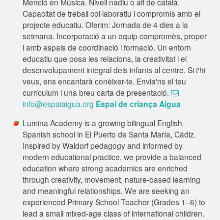
Menció en Música. Nivell nadiu o alt de català.
Capacitat de treball col·laboratiu i compromís amb el
projecte educatiu. Oferim: Jornada de 4 dies a la
setmana. Incorporació a un equip compromès, proper
i amb espais de coordinació i formació. Un entorn
educatiu que posa les relacions, la creativitat i el
desenvolupament integral dels infants al centre. Si t'hi
veus, ens encantarà conèixer-te. Envia'ns el teu
currículum i una breu carta de presentació.
info@espaiaigua.org
Espai de criança Aigua
Lumina Academy is a growing bilingual English-
Spanish school in El Puerto de Santa María, Cádiz.
Inspired by Waldorf pedagogy and informed by
modern educational practice, we provide a balanced
education where strong academics are enriched
through creativity, movement, nature-based learning
and meaningful relationships. We are seeking an
experienced Primary School Teacher (Grades 1–6) to
lead a small mixed-age class of international children.