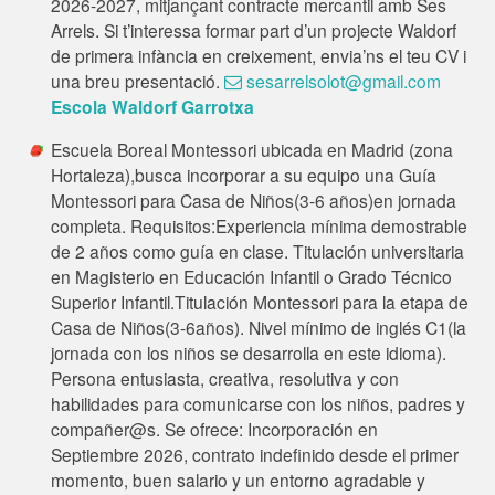
2026-2027, mitjançant contracte mercantil amb Ses
Arrels. Si t’interessa formar part d’un projecte Waldorf
de primera infància en creixement, envia’ns el teu CV i
una breu presentació.
sesarrelsolot@gmail.com
Escola Waldorf Garrotxa
Escuela Boreal Montessori ubicada en Madrid (zona
Hortaleza),busca incorporar a su equipo una Guía
Montessori para Casa de Niños(3-6 años)en jornada
completa. Requisitos:Experiencia mínima demostrable
de 2 años como guía en clase. Titulación universitaria
en Magisterio en Educación Infantil o Grado Técnico
Superior Infantil.Titulación Montessori para la etapa de
Casa de Niños(3-6años). Nivel mínimo de inglés C1(la
jornada con los niños se desarrolla en este idioma).
Persona entusiasta, creativa, resolutiva y con
habilidades para comunicarse con los niños, padres y
compañer@s. Se ofrece: Incorporación en
Septiembre 2026, contrato indefinido desde el primer
momento, buen salario y un entorno agradable y