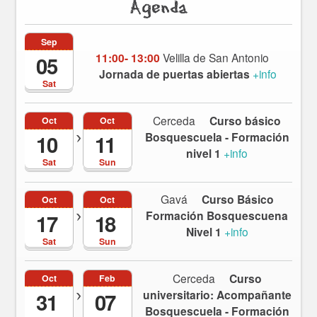
Agenda
Sep
11:00- 13:00
Velilla de San Antonio
05
Jornada de puertas abiertas
+info
Sat
Cerceda
Curso básico
Oct
Oct
Bosquescuela - Formación
10
11
nivel 1
+info
Sat
Sun
Gavá
Curso Básico
Oct
Oct
Formación Bosquescuena
17
18
Nivel 1
+info
Sat
Sun
Cerceda
Curso
Oct
Feb
universitario: Acompañante
31
07
Bosquescuela - Formación