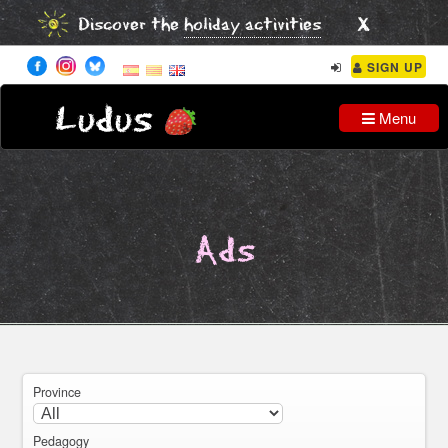
x
Discover the
holiday activities
SIGN UP
Ludus
Menu
Ads
Province
Pedagogy