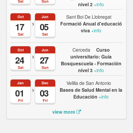
Sat
Sun
nivel 2
+info
Sant Boi De Llobregat
Oct
Jun
Formació Anual d'educació
17
05
viva
+info
Sat
Sat
Cerceda
Curso
Oct
Jun
universitario: Guía
24
27
Bosquescuela - Formación
Sat
Sun
nivel 3
+info
Velilla de San Antonio
Jan
Dec
Bases de Salud Mental en la
01
03
Educación
+info
Fri
Fri
view more