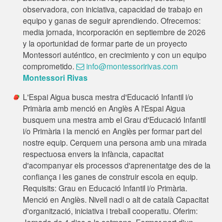
observadora, con iniciativa, capacidad de trabajo en
equipo y ganas de seguir aprendiendo. Ofrecemos:
media jornada, incorporación en septiembre de 2026
y la oportunidad de formar parte de un proyecto
Montessori auténtico, en crecimiento y con un equipo
comprometido.
info@montessoririvas.com
Montessori Rivas
L'Espai Aigua busca mestra d'Educació Infantil i/o
Primària amb menció en Anglès A l'Espai Aigua
busquem una mestra amb el Grau d'Educació Infantil
i/o Primària i la menció en Anglès per formar part del
nostre equip. Cerquem una persona amb una mirada
respectuosa envers la infància, capacitat
d'acompanyar els processos d'aprenentatge des de la
confiança i les ganes de construir escola en equip.
Requisits: Grau en Educació Infantil i/o Primària.
Menció en Anglès. Nivell nadi o alt de català Capacitat
d'organització, iniciativa i treball cooperatiu. Oferim:
Jornada de 4 dies a la setmana. Formar part d'un