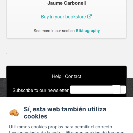
Jaume Carbonell
Buy in your bookstore
See more in our section
Bibliography
Help
·
Contact
email
Subscribe to our newsletter
Sí, esta web también utiliza
About
Ads / Jobs
cookies
Terms and conditions
Timeline
Utilizamos cookies propias para permitir el correcto
Configurar cookies
Bibliography
funcionamiento de la web. Utilizamos cookies de terceros