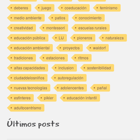
deberes
juego
coeducación
feminismo
medio ambiente
patios
conocimiento
creatividad
montessori
escuelas rurales
educación pública
LIJ
pioneros
naturaleza
educación ambiental
proyectos
waldorf
tradiciones
estaciones
ritmos
altas capacidades
inclusion
sostenibilidad
ciudaddelosniños
autoregulación
nuevas tecnologías
adolencentes
pañal
esfinteres
pikler
educación infantil
adultocentrismo
Últimos posts