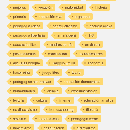
mujeres
vocación
maternidad
historia
primaria
educación viva
legalidad
pedagogía crítica
constructivismo
escuela activa
pedagogía libertaria
amara-berri
TIC
educación libre
madres de día
un día en
piezas sueltas
conciliación
extraescolares
escuelas bosque
Reggio-Emilia
economía
hacer piña
juego libre
teatro
pedagogías alternativas
educación democrática
humanidades
ciencia
experimentacion
lectura
cultura
internet
educación artística
no directivismo
homeschooling
filosofía
sexismo
matematicas
pedagogia verde
movimiento
coeducacion
directivismo