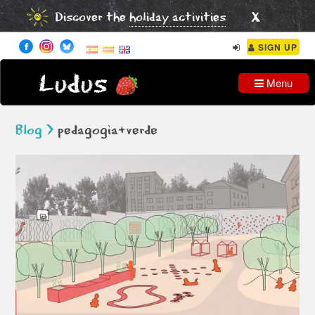
x
Discover the
holiday activities
SIGN UP
Ludus
Menu
Blog >
pedagogia+verde