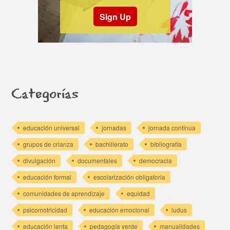
Sign Up
Categorías
educación universal
jornadas
jornada contínua
grupos de crianza
bachillerato
bibliografía
divulgación
documentales
democracia
educación formal
escolarización obligatoria
comunidades de aprendizaje
equidad
psicomotricidad
educación emocional
ludus
educación lenta
pedagogía verde
manualidades