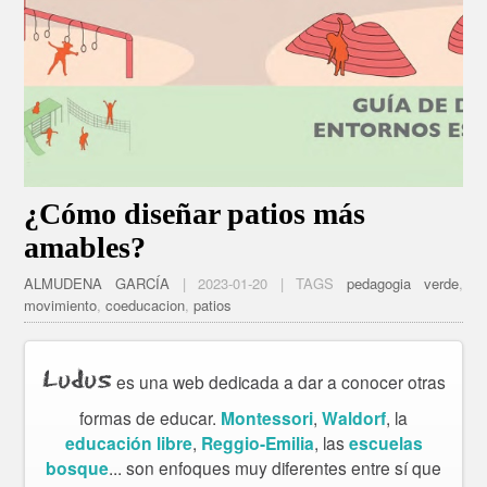
¿Cómo diseñar patios más
amables?
ALMUDENA GARCÍA
| 2023-01-20 | TAGS
pedagogia verde
,
movimiento
,
coeducacion
,
patios
Ludus
es una web dedicada a dar a conocer otras
formas de educar.
Montessori
,
Waldorf
, la
educación libre
,
Reggio-Emilia
, las
escuelas
bosque
... son enfoques muy diferentes entre sí que