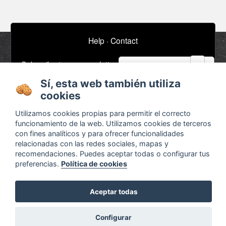
Help
·
Contact
email
Subscribe to our newsletter
Sí, esta web también utiliza
cookies
About
Ads / Jobs
Utilizamos cookies propias para permitir el correcto
Terms and conditions
Timeline
funcionamiento de la web. Utilizamos cookies de terceros
Configurar cookies
Bibliography
con fines analíticos y para ofrecer funcionalidades
relacionadas con las redes sociales, mapas y
Agenda
recomendaciones. Puedes aceptar todas o configurar tus
x
preferencias.
Política de cookies
Aceptar todas
¿Waldorf?
Descubre las diferencias en
Configurar
Otra educación ya es posible