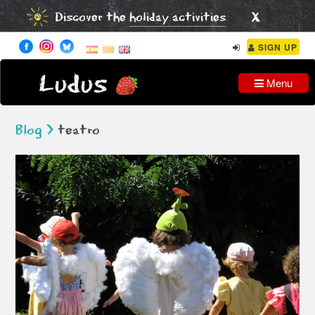
x
Discover the
holiday activities
SIGN UP
Ludus
Menu
Blog >
teatro