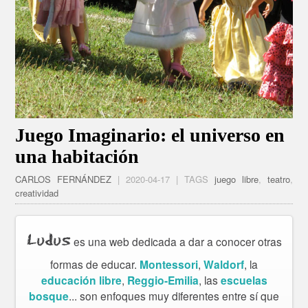
Juego Imaginario: el universo en
una habitación
CARLOS FERNÁNDEZ
| 2020-04-17 | TAGS
juego libre
,
teatro
,
creatividad
Ludus
es una web dedicada a dar a conocer otras
formas de educar.
Montessori
,
Waldorf
, la
educación libre
,
Reggio-Emilia
, las
escuelas
bosque
... son enfoques muy diferentes entre sí que