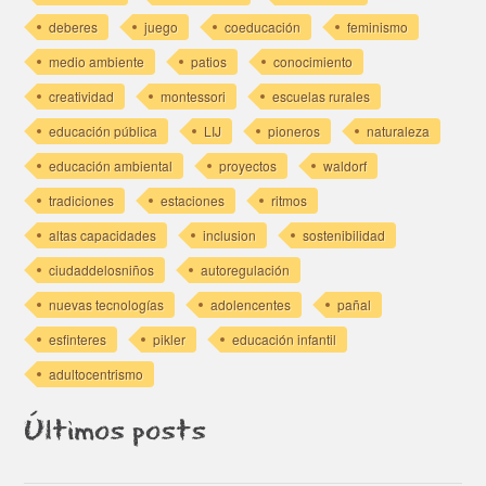
deberes
juego
coeducación
feminismo
medio ambiente
patios
conocimiento
creatividad
montessori
escuelas rurales
educación pública
LIJ
pioneros
naturaleza
educación ambiental
proyectos
waldorf
tradiciones
estaciones
ritmos
altas capacidades
inclusion
sostenibilidad
ciudaddelosniños
autoregulación
nuevas tecnologías
adolencentes
pañal
esfinteres
pikler
educación infantil
adultocentrismo
Últimos posts