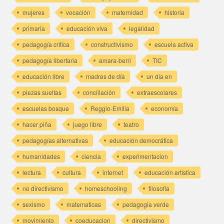
mujeres
vocación
maternidad
historia
primaria
educación viva
legalidad
pedagogía crítica
constructivismo
escuela activa
pedagogía libertaria
amara-berri
TIC
educación libre
madres de día
un día en
piezas sueltas
conciliación
extraescolares
escuelas bosque
Reggio-Emilia
economía
hacer piña
juego libre
teatro
pedagogías alternativas
educación democrática
humanidades
ciencia
experimentacion
lectura
cultura
internet
educación artística
no directivismo
homeschooling
filosofía
sexismo
matematicas
pedagogia verde
movimiento
coeducacion
directivismo