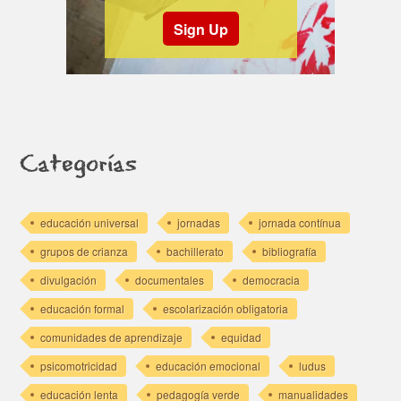
Sign Up
Categorías
educación universal
jornadas
jornada contínua
grupos de crianza
bachillerato
bibliografía
divulgación
documentales
democracia
educación formal
escolarización obligatoria
comunidades de aprendizaje
equidad
psicomotricidad
educación emocional
ludus
educación lenta
pedagogía verde
manualidades