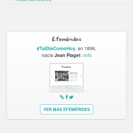
Efemérides
#TalDíaComoHoy
, en 1896,
nacía
Jean Piaget
+info
VER MÁS EFEMÉRIDES