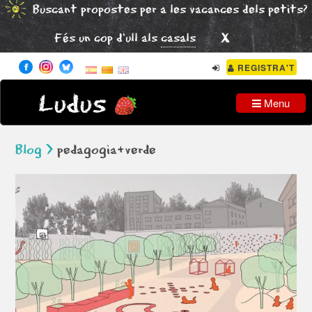
Buscant propostes per a les vacances dels petits?
x
Fés un cop d'ull als
casals
REGISTRA'T
Ludus
Menu
Blog >
pedagogia+verde