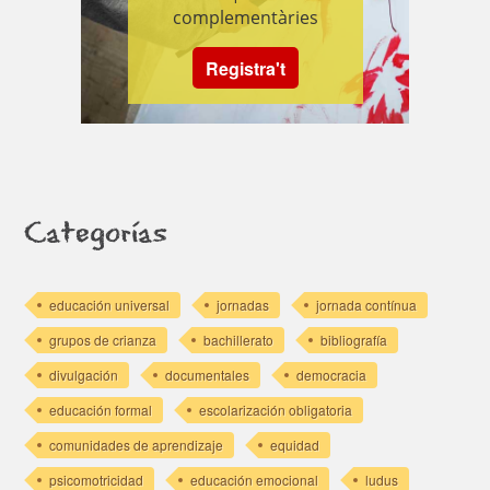
complementàries
Registra't
Categorías
educación universal
jornadas
jornada contínua
grupos de crianza
bachillerato
bibliografía
divulgación
documentales
democracia
educación formal
escolarización obligatoria
comunidades de aprendizaje
equidad
psicomotricidad
educación emocional
ludus