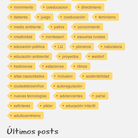
movimiento
coeducacion
directivismo
deberes
juego
coeducación
feminismo
medio ambiente
patios
conocimiento
creatividad
montessori
escuelas rurales
educación pública
LIJ
pioneros
naturaleza
educación ambiental
proyectos
waldorf
tradiciones
estaciones
ritmos
altas capacidades
inclusion
sostenibilidad
ciudaddelosniños
autoregulación
nuevas tecnologías
adolencentes
pañal
esfinteres
pikler
educación infantil
adultocentrismo
Últimos posts