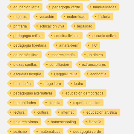
educación lenta
pedagogía verde
manualidades
mujeres
vocación
maternidad
historia
primaria
educación viva
legalidad
pedagogía crítica
constructivismo
escuela activa
pedagogía libertaria
amara-berri
TIC
educación libre
madres de día
un día en
piezas sueltas
conciliación
extraescolares
escuelas bosque
Reggio-Emilia
economía
hacer piña
juego libre
teatro
pedagogías alternativas
educación democrática
humanidades
ciencia
experimentacion
lectura
cultura
internet
educación artística
no directivismo
homeschooling
filosofía
sexismo
matematicas
pedagogia verde