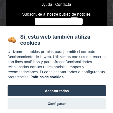
Ajuda
·
Contacta
Subscriu-te al nostre butlletí de notícies
email
Sí, esta web también utiliza
Sobre
Anuncis / Feina
cookies
Termes i condicions
Timeline
Utilizamos cookies propias para permitir el correcto
Configurar cookies
Bibliografia
funcionamiento de la web. Utilizamos cookies de terceros
con fines analíticos y para ofrecer funcionalidades
Agenda
relacionadas con las redes sociales, mapas y
x
recomendaciones. Puedes aceptar todas o configurar tus
preferencias.
Política de cookies
Aceptar todas
¿Son legales las pedagogías alternativas?
Descubre las respuestas en
Otra educación ya es
Configurar
posible