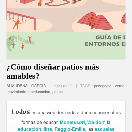
¿Cómo diseñar patios más
amables?
ALMUDENA GARCÍA
| 2023-01-20 | TAGS
pedagogia verde
,
movimiento
,
coeducacion
,
patios
Ludus
es una web dedicada a dar a conocer otras
formas de educar.
Montessori
,
Waldorf
, la
educación libre
,
Reggio-Emilia
, las
escuelas