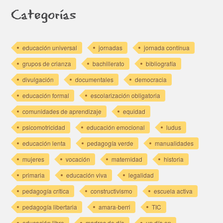
Categorías
educación universal
jornadas
jornada contínua
grupos de crianza
bachillerato
bibliografía
divulgación
documentales
democracia
educación formal
escolarización obligatoria
comunidades de aprendizaje
equidad
psicomotricidad
educación emocional
ludus
educación lenta
pedagogía verde
manualidades
mujeres
vocación
maternidad
historia
primaria
educación viva
legalidad
pedagogía crítica
constructivismo
escuela activa
pedagogía libertaria
amara-berri
TIC
educación libre
madres de día
un día en