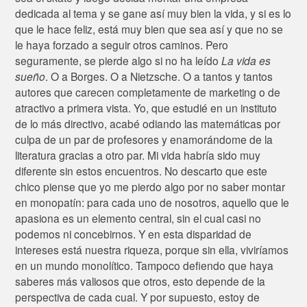
dedicada al tema y se gane así muy bien la vida, y si es lo
que le hace feliz, está muy bien que sea así y que no se
le haya forzado a seguir otros caminos. Pero
seguramente, se pierde algo si no ha leído
La vida es
sueño
. O a Borges. O a Nietzsche. O a tantos y tantos
autores que carecen completamente de marketing o de
atractivo a primera vista. Yo, que estudié en un instituto
de lo más directivo, acabé odiando las matemáticas por
culpa de un par de profesores y enamorándome de la
literatura gracias a otro par. Mi vida habría sido muy
diferente sin estos encuentros. No descarto que este
chico piense que yo me pierdo algo por no saber montar
en monopatín: para cada uno de nosotros, aquello que le
apasiona es un elemento central, sin el cual casi no
podemos ni concebirnos. Y en esta disparidad de
intereses está nuestra riqueza, porque sin ella, viviríamos
en un mundo monolítico. Tampoco defiendo que haya
saberes más valiosos que otros, esto depende de la
perspectiva de cada cual. Y por supuesto, estoy de