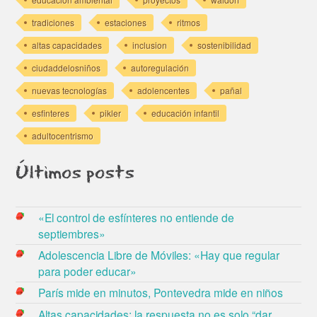
tradiciones
estaciones
ritmos
altas capacidades
inclusion
sostenibilidad
ciudaddelosniños
autoregulación
nuevas tecnologías
adolencentes
pañal
esfinteres
pikler
educación infantil
adultocentrismo
Últimos posts
«El control de esfínteres no entiende de
septiembres»
Adolescencia Libre de Móviles: «Hay que regular
para poder educar»
París mide en minutos, Pontevedra mide en niños
Altas capacidades: la respuesta no es solo “dar