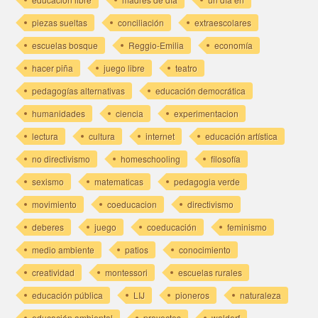
piezas sueltas
conciliación
extraescolares
escuelas bosque
Reggio-Emilia
economía
hacer piña
juego libre
teatro
pedagogías alternativas
educación democrática
humanidades
ciencia
experimentacion
lectura
cultura
internet
educación artística
no directivismo
homeschooling
filosofía
sexismo
matematicas
pedagogia verde
movimiento
coeducacion
directivismo
deberes
juego
coeducación
feminismo
medio ambiente
patios
conocimiento
creatividad
montessori
escuelas rurales
educación pública
LIJ
pioneros
naturaleza
educación ambiental
proyectos
waldorf