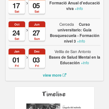
Formació Anual d'educació
17
05
viva
+info
Sat
Sat
Cerceda
Curso
Oct
Jun
universitario: Guía
24
27
Bosquescuela - Formación
Sat
Sun
nivel 3
+info
Velilla de San Antonio
Jan
Dec
Bases de Salud Mental en la
01
03
Educación
+info
Fri
Fri
view more