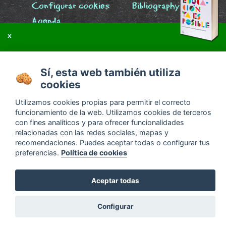
Configurar cookies
Bibliography
Agenda
x
Sí, esta web también utiliza
cookies
¿Qué titulación se obtiene en una escuela libre?
Descubre las respuestas en
Otra educación ya es
Utilizamos cookies propias para permitir el correcto
posible
funcionamiento de la web. Utilizamos cookies de terceros
con fines analíticos y para ofrecer funcionalidades
relacionadas con las redes sociales, mapas y
recomendaciones. Puedes aceptar todas o configurar tus
preferencias.
Política de cookies
Aceptar todas
Configurar