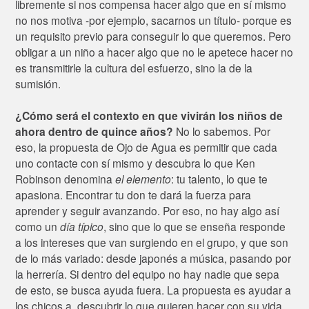
libremente si nos compensa hacer algo que en sí mismo
no nos motiva -por ejemplo, sacarnos un título- porque es
un requisito previo para conseguir lo que queremos. Pero
obligar a un niño a hacer algo que no le apetece hacer no
es transmitirle la cultura del esfuerzo, sino la de la
sumisión.
¿Cómo será el contexto en que vivirán los niños de
ahora dentro de quince años?
No lo sabemos. Por
eso, la propuesta de Ojo de Agua es permitir que cada
uno contacte con sí mismo y descubra lo que Ken
Robinson denomina
el elemento
: tu talento, lo que te
apasiona. Encontrar tu don te dará la fuerza para
aprender y seguir avanzando. Por eso, no hay algo así
como un
día típico
, sino que lo que se enseña responde
a los intereses que van surgiendo en el grupo, y que son
de lo más variado: desde japonés a música, pasando por
la herrería. Si dentro del equipo no hay nadie que sepa
de esto, se busca ayuda fuera. La propuesta es ayudar a
los chicos a descubrir lo que quieren hacer con su vida,