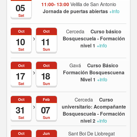
11:00- 13:00
Velilla de San Antonio
05
Jornada de puertas abiertas
+info
Sat
Cerceda
Curso básico
Oct
Oct
Bosquescuela - Formación
10
11
nivel 1
+info
Sat
Sun
Gavá
Curso Básico
Oct
Oct
Formación Bosquescuena
17
18
Nivel 1
+info
Sat
Sun
Cerceda
Curso
Oct
Feb
universitario: Acompañante
31
07
Bosquescuela - Formación
Sat
Sun
nivel 2
+info
Sant Boi De Llobregat
Oct
Jun