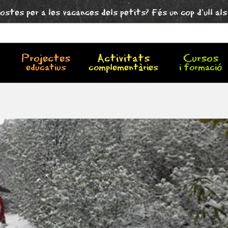
ostes per a les vacances dels petits? Fés un cop d'ull al
Projectes
Activitats
Cursos
educatius
complementàries
i formació