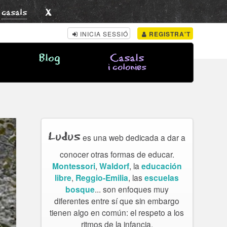
x
s
casals
INICIA SESSIÓ
REGISTRA'T
Blog
Casals
i colonies
Ludus
es una web dedicada a dar a
conocer otras formas de educar.
Montessori
,
Waldorf
, la
educación
libre
,
Reggio-Emilia
, las
escuelas
bosque
... son enfoques muy
diferentes entre sí que sin embargo
tienen algo en común: el respeto a los
ritmos de la infancia.