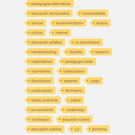
pedagogías alternativas
educación democrática
humanidades
ciencia
experimentacion
lectura
cultura
internet
educación artística
no directivismo
homeschooling
filosofía
sexismo
matematicas
pedagogia verde
movimiento
coeducacion
directivismo
deberes
juego
coeducación
feminismo
medio ambiente
patios
conocimiento
creatividad
montessori
escuelas rurales
educación pública
LIJ
pioneros