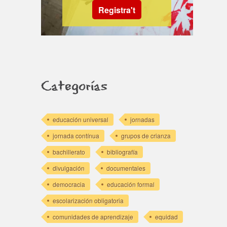
Registra't
Categorías
educación universal
jornadas
jornada contínua
grupos de crianza
bachillerato
bibliografía
divulgación
documentales
democracia
educación formal
escolarización obligatoria
comunidades de aprendizaje
equidad