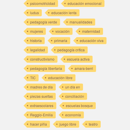
psicomotricidad
educación emocional
ludus
educación lenta
pedagogía verde
manualidades
mujeres
vocación
maternidad
historia
primaria
educación viva
legalidad
pedagogía crítica
constructivismo
escuela activa
pedagogía libertaria
amara-berri
TIC
educación libre
madres de día
un día en
piezas sueltas
conciliación
extraescolares
escuelas bosque
Reggio-Emilia
economía
hacer piña
juego libre
teatro