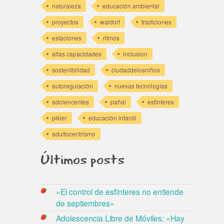
naturaleza
educación ambiental
proyectos
waldorf
tradiciones
estaciones
ritmos
altas capacidades
inclusion
sostenibilidad
ciudaddelosniños
autoregulación
nuevas tecnologías
adolencentes
pañal
esfinteres
pikler
educación infantil
adultocentrismo
Últimos posts
«El control de esfínteres no entiende
de septiembres»
Adolescencia Libre de Móviles: «Hay