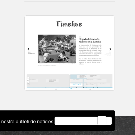
email
 nostre butlletí de notícies