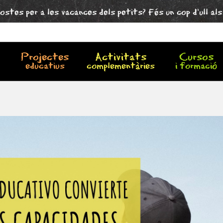
ostes per a les vacances dels petits? Fés un cop d'ull al
Projectes
Activitats
Cursos
educatius
complementàries
i formació