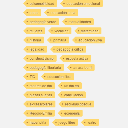
psicomotricidad
educación emocional
ludus
educación lenta
pedagogía verde
manualidades
mujeres
vocación
maternidad
historia
primaria
educación viva
legalidad
pedagogía crítica
constructivismo
escuela activa
pedagogía libertaria
amara-berri
TIC
educación libre
madres de día
un día en
piezas sueltas
conciliación
extraescolares
escuelas bosque
Reggio-Emilia
economía
hacer piña
juego libre
teatro