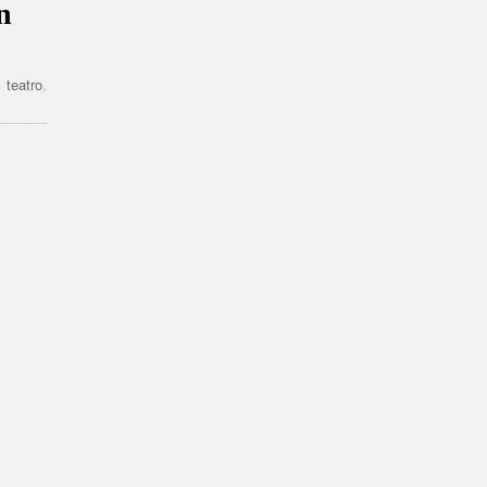
n
,
teatro
,