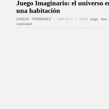
Juego Imaginario: el universo e
una habitación
CARLOS FERNÁNDEZ
| 2020-04-17 | TAGS
juego libre
creatividad