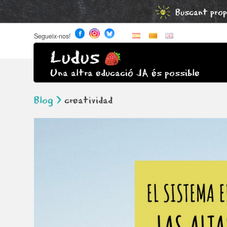
Buscant prop
Segueix-nos!
Ludus
Una altra educació JA és possible
Blog >
creatividad