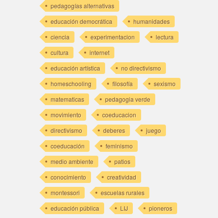
pedagogías alternativas
educación democrática
humanidades
ciencia
experimentacion
lectura
cultura
internet
educación artística
no directivismo
homeschooling
filosofía
sexismo
matematicas
pedagogia verde
movimiento
coeducacion
directivismo
deberes
juego
coeducación
feminismo
medio ambiente
patios
conocimiento
creatividad
montessori
escuelas rurales
educación pública
LIJ
pioneros