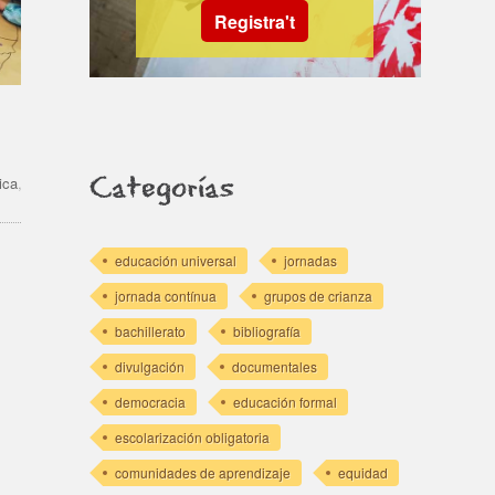
Registra't
Categorías
ica
,
educación universal
jornadas
jornada contínua
grupos de crianza
bachillerato
bibliografía
divulgación
documentales
democracia
educación formal
escolarización obligatoria
comunidades de aprendizaje
equidad