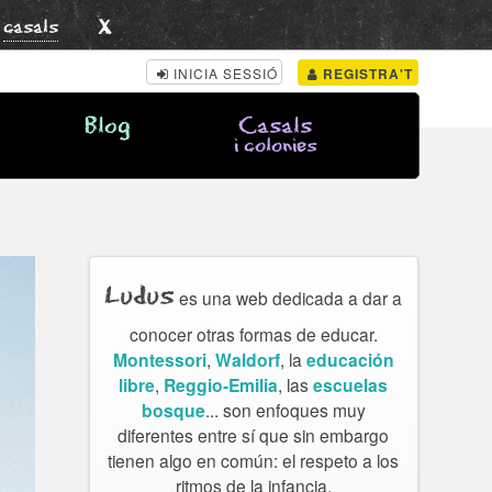
x
s
casals
INICIA SESSIÓ
REGISTRA'T
Blog
Casals
i colonies
Ludus
es una web dedicada a dar a
conocer otras formas de educar.
Montessori
,
Waldorf
, la
educación
libre
,
Reggio-Emilia
, las
escuelas
bosque
... son enfoques muy
diferentes entre sí que sin embargo
tienen algo en común: el respeto a los
ritmos de la infancia.