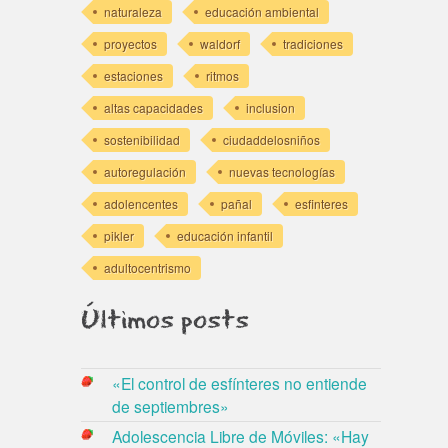
naturaleza
educación ambiental
proyectos
waldorf
tradiciones
estaciones
ritmos
altas capacidades
inclusion
sostenibilidad
ciudaddelosniños
autoregulación
nuevas tecnologías
adolencentes
pañal
esfinteres
pikler
educación infantil
adultocentrismo
Últimos posts
«El control de esfínteres no entiende
de septiembres»
Adolescencia Libre de Móviles: «Hay