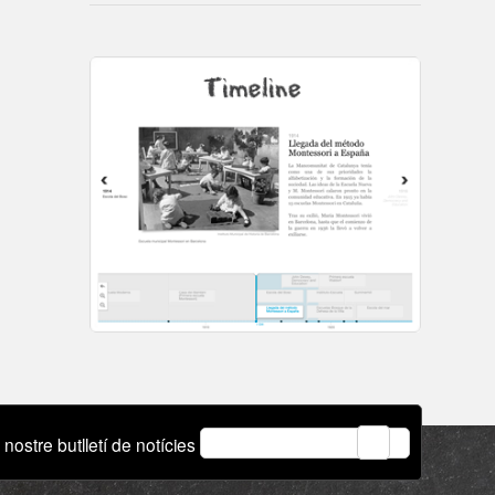
email
 nostre butlletí de notícies