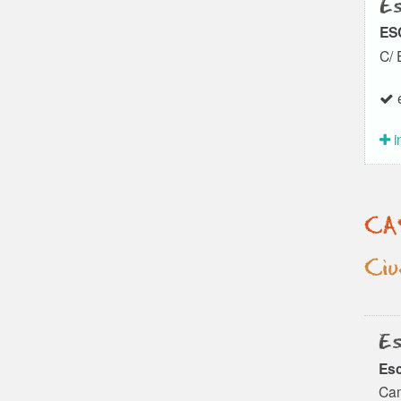
Es
ES
C/ 
e
i
CA
Ciu
Es
Esc
Cam