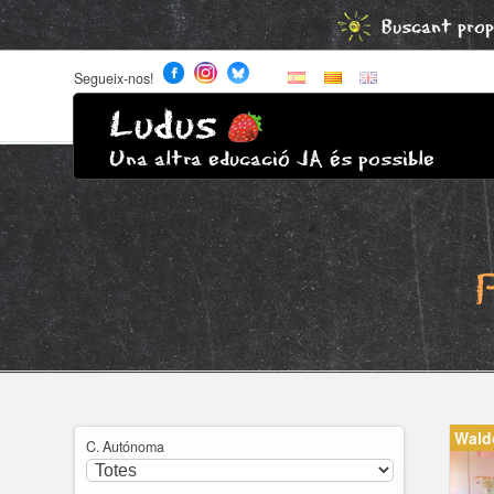
Buscant prop
Segueix-nos!
Ludus
Una altra educació JA és possible
Wald
C. Autónoma