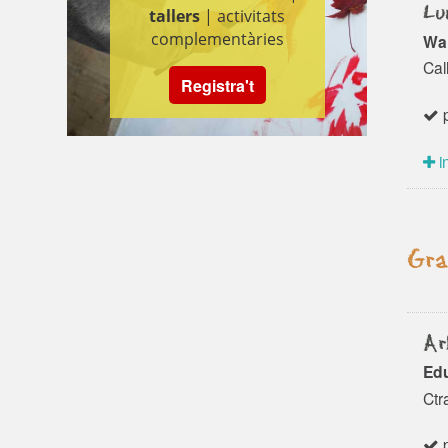
Lu
tallers
| activitats
complementàries
Wal
Cal
Registra't
p
i
Gra
Ar
Edu
Ctr
p