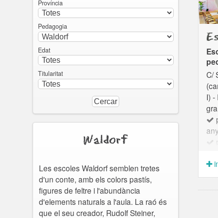
Província
Pedagogia
Es
Edat
Es
pe
C/ 
Titularitat
(ca
I) 
gra
p
any
Waldorf
p
3 a
i
p
Les escoles Waldorf semblen tretes
L’A
d'un conte, amb els colors pastís,
és 
figures de feltre i l'abundància
don
d'elements naturals a l'aula. La raó és
edu
que el seu creador, Rudolf Steiner,