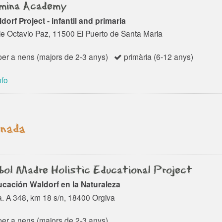
mina Academy
dorf Project - infantil and primaria
le Octavio Paz, 11500 El Puerto de Santa Maria
er a nens (majors de 2-3 anys)
primària (6-12 anys)
nfo
nada
bol Madre Holistic Educational Project
cación Waldorf en la Naturaleza
a. A 348, km 18 s/n, 18400 Orgiva
er a nens (majors de 2-3 anys)