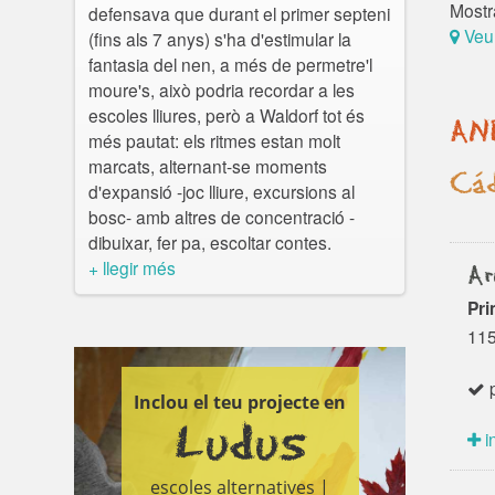
una
Mostr
defensava que durant el primer septeni
Ter
Veu
(fins als 7 anys) s'ha d'estimular la
en 
fantasia del nen, a més de permetre'l
L’A
moure's, això podria recordar a les
con
escoles lliures, però a Waldorf tot és
AN
de f
més pautat: els ritmes estan molt
marcats, alternant-se moments
Cád
d'expansió -joc lliure, excursions al
bosc- amb altres de concentració -
dibuixar, fer pa, escoltar contes.
+ llegir més
Ar
Pri
115
p
Inclou el teu projecte en
Ludus
i
escoles alternatives |