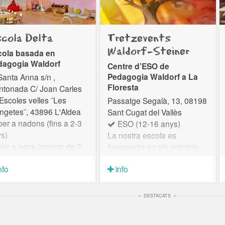
cola Delta
Tretzevents
Waldorf-Steiner
cola basada en
dagogia Waldorf
Centre d’ESO de
Pedagogia Waldorf a La
Santa Anna s/n ,
Floresta
ntonada C/ Joan Carles
- Escoles velles ¨Les
Passatge Segalà, 13, 08198
ngetes¨, 43896 L'Aldea
Sant Cugat del Vallès
er a nadons (fins a 2-3
ESO (12-16 anys)
s)
La nostra escola es
er a nens (majors de 2-
fonamenta en els principis
nys)
de la Pedagogia Waldorf i té
nfo
info
rimària (6-12 anys)
com pilars la llibertat, la
ssociació Waldorf Delta
creativitat i l’autonomia de
l’entitat que impulsa i
l’alumnat. Som al bell mig de
DESTACATS
a suport al projecte
Collserola, en un entorn
catiu de l’Escola Delta,
ideal per créixer i aprendre