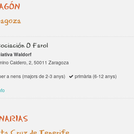
AGÓN
ragoza
ociación O Farol
ciativa Waldorf
ino Caidero, 2, 50011 Zaragoza
er a nens (majors de 2-3 anys)
primària (6-12 anys)
nfo
NARIAS
ta Cruz de Tenerife