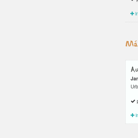
i
Má
Au
Jar
Urb
p
i