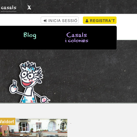
x
s
casals
INICIA SESSIÓ
REGISTRA'T
Blog
Casals
i colonies
Waldorf