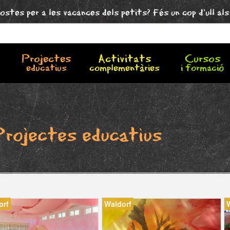
ostes per a les vacances dels petits? Fés un cop d'ull al
Projectes
Activitats
Cursos
educatius
complementàries
i formació
Projectes educatius
orf
Waldorf