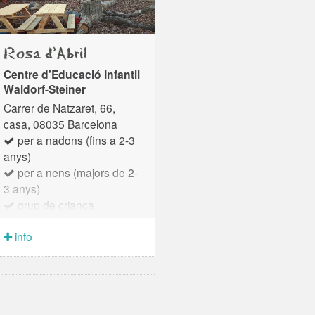
Rosa d'Abril
Centre d'Educació Infantil
Waldorf-Steiner
Carrer de Natzaret, 66,
casa, 08035 Barcelona
per a nadons (fins a 2-3
anys)
per a nens (majors de 2-
3 anys)
grup de criança
Som un equip de mestres
info
que oferim a les famílies de
Barcelona i rodalies un
parvulari homologat per a
infants de 2 a 6 anys, on es
té cura de l'infant i de la