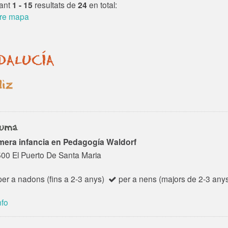
 nova escola a les
envoltats de natura i a
ant
1 - 15
resultats de
24
en total:
res de l’Ebre inspirada
l'aire...
re mapa
la pedagogia Waldorf.
ssociació está
formada per un conjunt
DALUCÍA
amílies i...
iz
uma
mera infancia en Pedagogía Waldorf
00 El Puerto De Santa Maria
er a nadons (fins a 2-3 anys)
per a nens (majors de 2-3 any
nfo