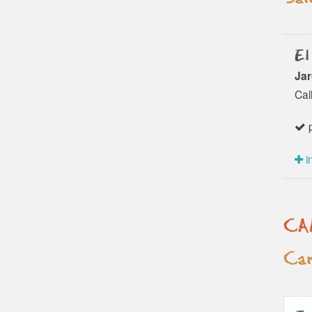
El
Jar
Cal
p
i
CA
Can