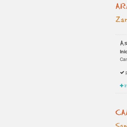
AR
Za
As
Ini
Cam
p
i
CA
San