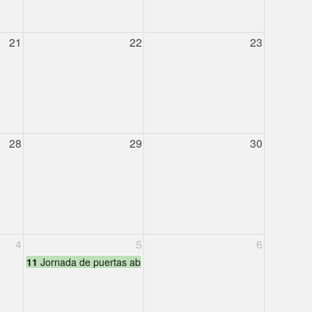
21
22
23
28
29
30
4
5
6
11
Jornada de puertas abiertas - CAMINO SELF-DIRECTED EDUC