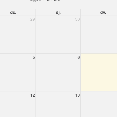
dc.
dj.
dv.
29
30
5
6
12
13