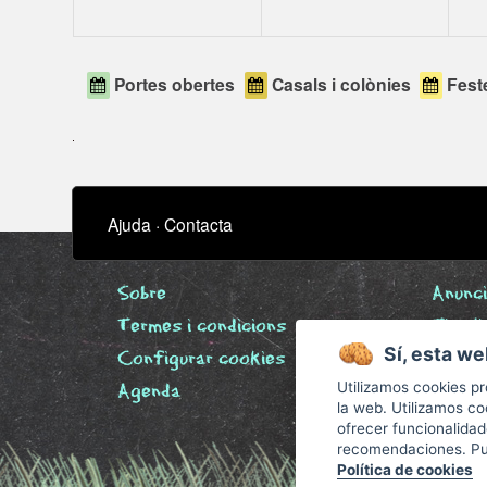
Portes obertes
Casals i colònies
Feste
Ajuda
·
Contacta
Sobre
Anunci
Termes i condicions
Timeli
Sí, esta we
Configurar cookies
Biblio
Utilizamos cookies pr
Agenda
la web. Utilizamos co
ofrecer funcionalida
recomendaciones. Pue
Política de cookies