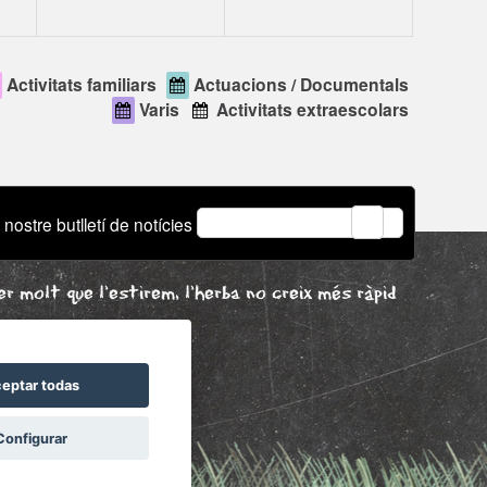
Activitats familiars
Actuacions / Documentals
Varis
Activitats extraescolars
email
 nostre butlletí de notícies
r molt que l'estirem, l'herba no creix més ràpid
eptar todas
Configurar