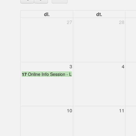
dl.
dt.
27
28
3
4
17
Online Info Session - LEARNLIFE (online)
10
11