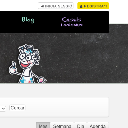
INICIA SESSIÓ
REGISTRA'T
Blog
Casals
i colonies
Mes
Setmana
Dia
Agenda