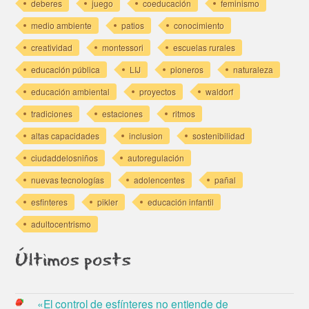
deberes
juego
coeducación
feminismo
medio ambiente
patios
conocimiento
creatividad
montessori
escuelas rurales
educación pública
LIJ
pioneros
naturaleza
educación ambiental
proyectos
waldorf
tradiciones
estaciones
ritmos
altas capacidades
inclusion
sostenibilidad
ciudaddelosniños
autoregulación
nuevas tecnologías
adolencentes
pañal
esfinteres
pikler
educación infantil
adultocentrismo
Últimos posts
«El control de esfínteres no entiende de