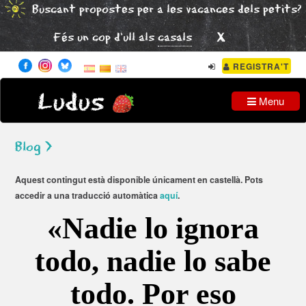
Buscant propostes per a les vacances dels petits?
x
Fés un cop d'ull als
casals
REGISTRA'T
Ludus
Menu
Blog >
Aquest contingut està disponible únicament en castellà. Pots
accedir a una traducció automàtica
aquí
.
«Nadie lo ignora
todo, nadie lo sabe
todo. Por eso