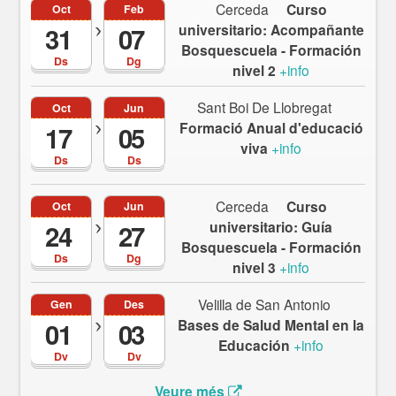
Cerceda
Curso
Oct
Feb
universitario: Acompañante
31
07
Bosquescuela - Formación
Ds
Dg
nivel 2
+info
Sant Boi De Llobregat
Oct
Jun
Formació Anual d'educació
17
05
viva
+info
Ds
Ds
Cerceda
Curso
Oct
Jun
universitario: Guía
24
27
Bosquescuela - Formación
Ds
Dg
nivel 3
+info
Velilla de San Antonio
Gen
Des
Bases de Salud Mental en la
01
03
Educación
+info
Dv
Dv
Veure més