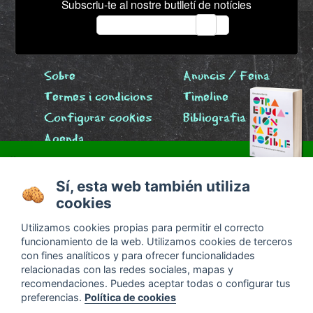
Subscriu-te al nostre butlletí de notícies
email
Sobre
Anuncis / Feina
Termes i condicions
Timeline
Configurar cookies
Bibliografia
Agenda
x
Sí, esta web también utiliza
cookies
Utilizamos cookies propias para permitir el correcto
¿Qué titulación se obtiene en una escuela libre?
funcionamiento de la web. Utilizamos cookies de terceros
Descubre las respuestas en
Otra educación ya es
con fines analíticos y para ofrecer funcionalidades
posible
relacionadas con las redes sociales, mapas y
recomendaciones. Puedes aceptar todas o configurar tus
preferencias.
Política de cookies