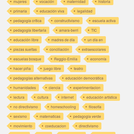
mujeres
vocación
maternidad
historia
primaria
educación viva
legalidad
pedagogía crítica
constructivismo
escuela activa
pedagogía libertaria
amara-berri
TIC
educación libre
madres de día
un día en
piezas sueltas
conciliación
extraescolares
escuelas bosque
Reggio-Emilia
economía
hacer piña
juego libre
teatro
pedagogías alternativas
educación democrática
humanidades
ciencia
experimentacion
lectura
cultura
internet
educación artística
no directivismo
homeschooling
filosofía
sexismo
matematicas
pedagogia verde
movimiento
coeducacion
directivismo