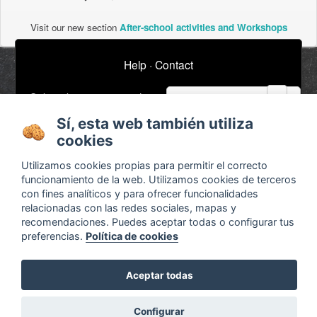
Visit our new section
After-school activities and Workshops
Help
·
Contact
email
Subscribe to our newsletter
Sí, esta web también utiliza
cookies
About
Ads / Jobs
Utilizamos cookies propias para permitir el correcto
Terms and conditions
Timeline
funcionamiento de la web. Utilizamos cookies de terceros
Configurar cookies
Bibliography
con fines analíticos y para ofrecer funcionalidades
relacionadas con las redes sociales, mapas y
Agenda
recomendaciones. Puedes aceptar todas o configurar tus
x
preferencias.
Política de cookies
Aceptar todas
¿Waldorf?
Descubre las diferencias en
Configurar