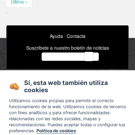
Última »
Ayuda
·
Contacta
Suscríbete a nuestro boletín de noticias
email
Acerca de
Anuncios / Empleo
Sí, esta web también utiliza
Términos y
Timeline
cookies
condiciones
Bibliografía
Utilizamos cookies propias para permitir el correcto
Configurar cookies
funcionamiento de la web. Utilizamos cookies de terceros
con fines analíticos y para ofrecer funcionalidades
Agenda
x
relacionadas con las redes sociales, mapas y
recomendaciones. Puedes aceptar todas o configurar tus
preferencias.
Política de cookies