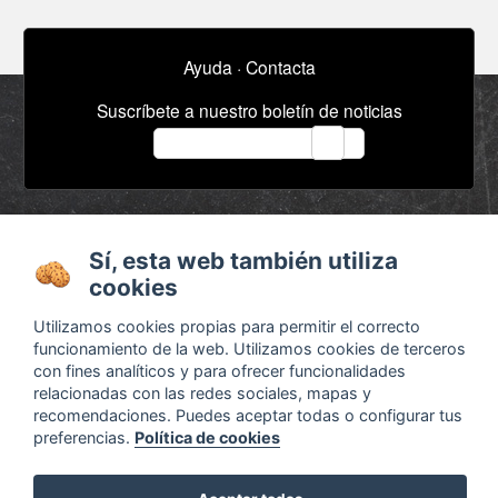
Ayuda
·
Contacta
Suscríbete a nuestro boletín de noticias
email
Acerca de
Anuncios / Empleo
Términos y
Timeline
Sí, esta web también utiliza
cookies
condiciones
Bibliografía
Configurar cookies
Utilizamos cookies propias para permitir el correcto
funcionamiento de la web. Utilizamos cookies de terceros
Agenda
x
con fines analíticos y para ofrecer funcionalidades
relacionadas con las redes sociales, mapas y
recomendaciones. Puedes aceptar todas o configurar tus
preferencias.
Política de cookies