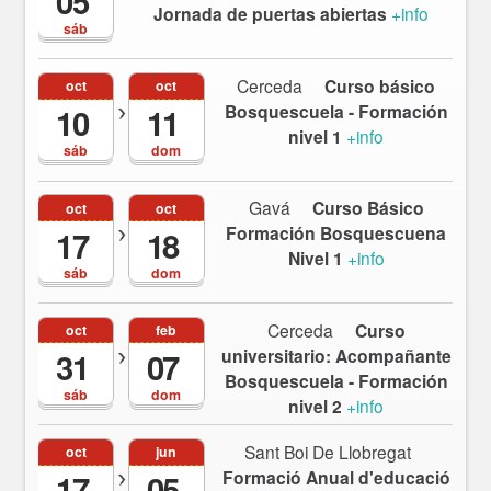
05
Jornada de puertas abiertas
+info
sáb
Cerceda
Curso básico
oct
oct
Bosquescuela - Formación
10
11
nivel 1
+info
sáb
dom
Gavá
Curso Básico
oct
oct
Formación Bosquescuena
17
18
Nivel 1
+info
sáb
dom
Cerceda
Curso
oct
feb
universitario: Acompañante
31
07
Bosquescuela - Formación
sáb
dom
nivel 2
+info
Sant Boi De Llobregat
oct
jun
Formació Anual d'educació
17
05