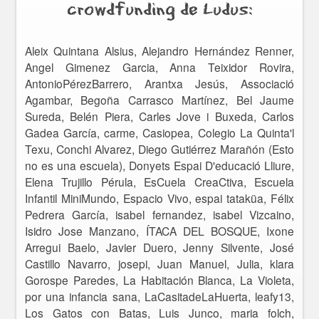
crowdfunding de Ludus:
Aleix Quintana Alsius, Alejandro Hernández Renner,
Angel Gimenez Garcia, Anna Teixidor Rovira,
AntonioPérezBarrero, Arantxa Jesús, Associació
Agambar, Begoña Carrasco Martínez, Bel Jaume
Sureda, Belén Piera, Carles Jove i Buxeda, Carlos
Gadea García, carme, Casiopea, Colegio La Quinta'l
Texu, Conchi Alvarez, Diego Gutiérrez Marañón (Esto
no es una escuela), Donyets Espai D'educació Lliure,
Elena Trujillo Pérula, EsCuela CreaCtiva, Escuela
Infantil MiniMundo, Espacio Vivo, espai tataküa, Félix
Pedrera García, isabel fernandez, isabel Vizcaino,
Isidro Jose Manzano, ÍTACA DEL BOSQUE, Ixone
Arregui Baelo, Javier Duero, Jenny Silvente, José
Castillo Navarro, josepi, Juan Manuel, Julia, klara
Gorospe Paredes, La Habitación Blanca, La Violeta,
por una infancia sana, LaCasitadeLaHuerta, leafy13,
Los Gatos con Batas, Luis Junco, maria folch,