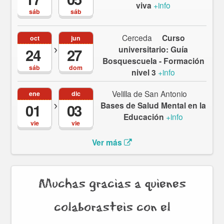
viva
+info
sáb
sáb
Cerceda
Curso
oct
jun
universitario: Guía
24
27
Bosquescuela - Formación
sáb
dom
nivel 3
+info
Velilla de San Antonio
ene
dic
Bases de Salud Mental en la
01
03
Educación
+info
vie
vie
Ver más
Muchas gracias a quienes
colaborasteis con el