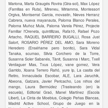
Mariona, Marta Graugés Rovira (Gira-sol), Max López
(Familias en Ruta), Mireneu, Miriamma, Montessori
Orgiva, Montserrat Garcia, movastin, Nieves Herranz
Cabrera, nueva mayanauta, Paloma Blanco Perales,
Paloma Muñoz Mula, Paloma Varela Pérez, Projecte
Familiar l'Oreneta, quintillizas, Rafa10, Rafael Pozo
Artacho, RAQUEL BARREIRO BUGALLI, Rosa Just
Salort, ROSARIO PÉREZ DEL AMO, Sara Moreno
Heredero (Enséñame pero bonito), Sara Vidal
Tanaka, scumao, Silvia Corchero de la Torre,
Susanna Soler Sabanés, Tànit, Susanna i Marc, Txell
Verdaguer Mas, Txus López, vane gomez, Vera
Garrido, Xoana Terrero Rañó, yure lp, La casita del
Retiro, Inmaculada Escobar, ALE, Lara Jaruchik,
Abeona, Gatzara, Javier Pericacho, Los niños del
mango, Laura Bermúdez (Trasteando (en) la
escuela), Editorial Graó, Manel Martínez (Escola
Liberi), La Cinta de Moebius, Colegio Peñas Blancas,
Madrid Active School, Grupo de Juego en la