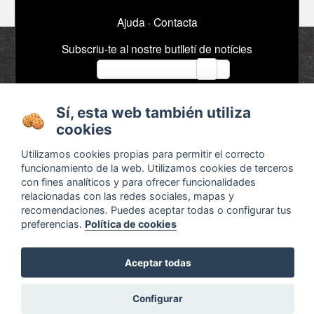
Ajuda
·
Contacta
Subscriu-te al nostre butlletí de notícies
email
Sí, esta web también utiliza
Sobre
Anuncis / Feina
cookies
Termes i condicions
Timeline
Utilizamos cookies propias para permitir el correcto
Configurar cookies
Bibliografia
funcionamiento de la web. Utilizamos cookies de terceros
con fines analíticos y para ofrecer funcionalidades
Agenda
relacionadas con las redes sociales, mapas y
x
recomendaciones. Puedes aceptar todas o configurar tus
preferencias.
Política de cookies
Aceptar todas
¿Son legales las pedagogías alternativas?
Descubre las respuestas en
Otra educación ya es
Configurar
posible