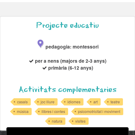
Projecte educatiu
pedagogia: montessori
per a nens (majors de 2-3 anys)
primària (6-12 anys)
Activitats complementaries
casals
joc lliure
idiomes
art
teatre
música
llibres i contes
psicomotricitat i moviment
natura
visites