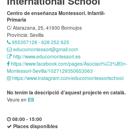
International School
Centro de enseñanza Montessori. Infantil-
Primaria
C/ Atarazana, 25, 41930 Bormujos
Província: Sevilla
955357128 - 628 252 625
educomontessori@gmail.com
http://www.educomontessori.es
https://www.facebook.com/pages/Asociaci%C3%B3n-
Montessori-Sevilla/1027129350653063
https://www.instagram.com/educomontessorischool
No tenim la descripció d'aquest projecte en català.
Veure en
ES
08:00 - 15:00
Places disponibles