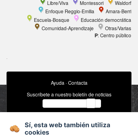
Libre/Viva
Montessori
Waldorf
Enfoque Reggio-Emilia
Amara-Berri
Escuela-Bosque
Educación democrática
Comunidad-Aprendizaje
Otras/Varias
P
: Centro público
Ayuda
·
Contacta
Suscríbete a nuestro boletín de noticias
email
Sí, esta web también utiliza
Acerca de
Anuncios / Empleo
cookies
Términos y
Timeline