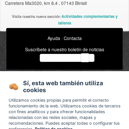
Carretera Ma3020, km 8,4 , 07143 Biniali
Visita nuestra nueva sección
Actividades complementarias y
talleres
Ayuda
·
Contacta
Suscríbete a nuestro boletín de noticias
email
Acerca de
Anuncios / Empleo
Sí, esta web también utiliza
Términos y
Timeline
cookies
condiciones
Bibliografía
Utilizamos cookies propias para permitir el correcto
Configurar cookies
funcionamiento de la web. Utilizamos cookies de terceros
con fines analíticos y para ofrecer funcionalidades
Agenda
x
relacionadas con las redes sociales, mapas y
recomendaciones. Puedes aceptar todas o configurar tus
preferencias.
Política de cookies