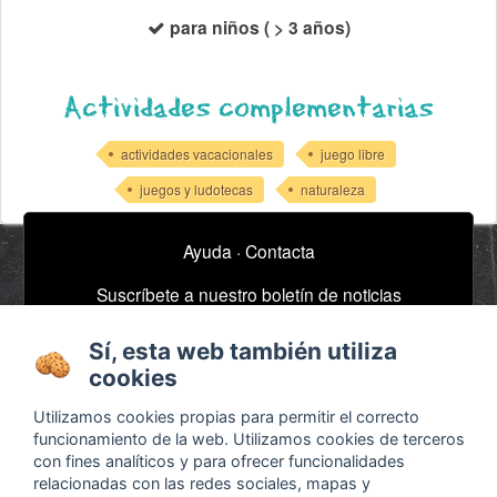
para niños ( > 3 años)
Actividades complementarias
actividades vacacionales
juego libre
juegos y ludotecas
naturaleza
Ayuda
·
Contacta
Suscríbete a nuestro boletín de noticias
email
Sí, esta web también utiliza
cookies
Acerca de
Anuncios / Empleo
Utilizamos cookies propias para permitir el correcto
Términos y
Timeline
funcionamiento de la web. Utilizamos cookies de terceros
con fines analíticos y para ofrecer funcionalidades
condiciones
Bibliografía
relacionadas con las redes sociales, mapas y