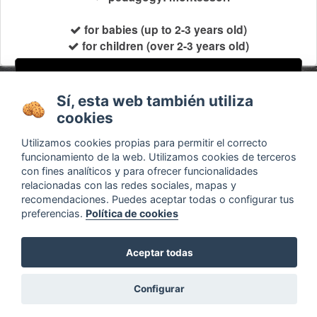
for babies (up to 2-3 years old)
for children (over 2-3 years old)
Help
·
Contact
Sí, esta web también utiliza
email
Subscribe to our newsletter
cookies
Utilizamos cookies propias para permitir el correcto
funcionamiento de la web. Utilizamos cookies de terceros
About
Ads / Jobs
con fines analíticos y para ofrecer funcionalidades
relacionadas con las redes sociales, mapas y
Terms and conditions
Timeline
recomendaciones. Puedes aceptar todas o configurar tus
Configurar cookies
Bibliography
preferencias.
Política de cookies
Agenda
Aceptar todas
Configurar