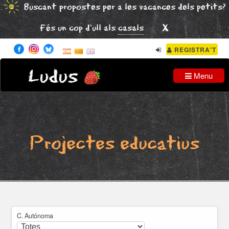
Buscant propostes per a les vacances dels petits?
x
Fés un cop d'ull als
casals
REGISTRA'T
Ludus
Menu
Projectes educatius
C. Autónoma