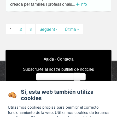
creada per famílies i professionals...
info
1
2
3
Següent ›
Última »
Ajuda
·
Contacta
Subscriu-te al nostre butlletí de notícies
email
Sí, esta web también utiliza
Sobre
Anuncis / Feina
cookies
Termes i condicions
Timeline
Utilizamos cookies propias para permitir el correcto
Configurar cookies
Bibliografia
funcionamiento de la web. Utilizamos cookies de terceros