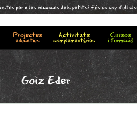
ostes per a les vacances dels petits? Fés un cop d'ull al
Projectes
Activitats
Cursos
educatius
complementàries
i formació
Goiz Eder