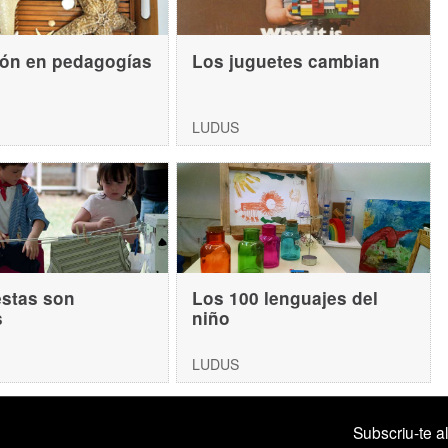
ón en pedagogías
Los juguetes cambian
LUDUS
estas son
Los 100 lenguajes del
s
niño
LUDUS
Subscriu-te al