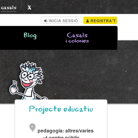
x
s
casals
INICIA SESSIÓ
REGISTRA'T
Blog
Casals
i colonies
Projecte educatiu
p
pedagogia: altres/varies
centre públic