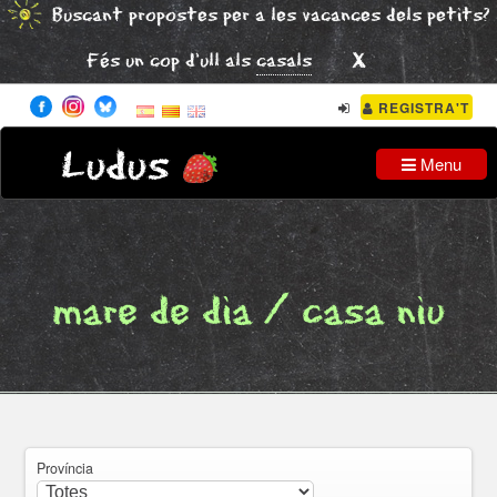
Buscant propostes per a les vacances dels petits?
x
Fés un cop d'ull als
casals
REGISTRA'T
Ludus
Menu
mare de dia / casa niu
Província