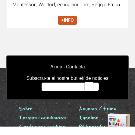
Montessori, Waldorf, educación libre, Reggio Emilia...
+INFO
Ajuda
·
Contacta
Subscriu-te al nostre butlletí de notícies
email
Sobre
Anuncis / Feina
Termes i condicions
Timeline
Configurar cookies
Bibliografia