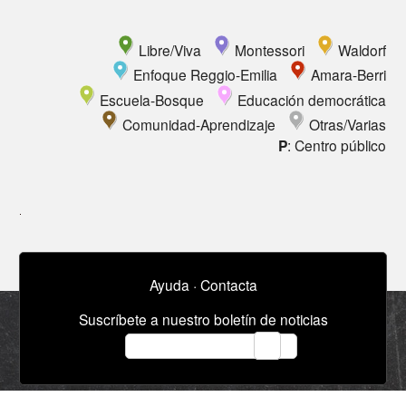
Libre/Viva
Montessori
Waldorf
Enfoque Reggio-Emilia
Amara-Berri
Escuela-Bosque
Educación democrática
Comunidad-Aprendizaje
Otras/Varias
P
: Centro público
Ayuda
·
Contacta
Suscríbete a nuestro boletín de noticias
email