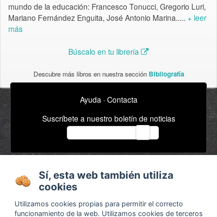
mundo de la educación: Francesco Tonucci, Gregorio Luri,
Mariano Fernández Enguita, José Antonio Marina.....
+ leer
más
Búscalo en tu librería
Descubre más libros en nuestra sección
Bibliografía
Ayuda
·
Contacta
Suscríbete a nuestro boletín de noticias
email
Acerca de
Anuncios / Empleo
Sí, esta web también utiliza
Términos y
Timeline
cookies
condiciones
Bibliografía
Utilizamos cookies propias para permitir el correcto
Configurar cookies
funcionamiento de la web. Utilizamos cookies de terceros