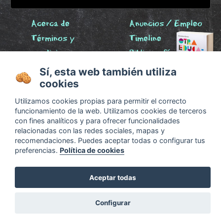
Acerca de
Anuncios / Empleo
Términos y
Timeline
condiciones
Bibliografía
Configurar cookies
Sí, esta web también utiliza
Agenda
cookies
x
Utilizamos cookies propias para permitir el correcto
funcionamiento de la web. Utilizamos cookies de terceros
con fines analíticos y para ofrecer funcionalidades
relacionadas con las redes sociales, mapas y
recomendaciones. Puedes aceptar todas o configurar tus
¿Son legales las pedagogías alternativas?
preferencias.
Política de cookies
Descubre las respuestas en
Otra educación ya es
posible
Aceptar todas
Configurar