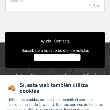
#música
Ayuda
·
Contacta
Suscríbete a nuestro boletín de noticias
email
Acerca de
Anuncios / Empleo
Términos y
Timeline
Sí, esta web también utiliza
condiciones
Bibliografía
cookies
Configurar cookies
Utilizamos cookies propias para permitir el correcto
Agenda
funcionamiento de la web. Utilizamos cookies de terceros
x
con fines analíticos y para ofrecer funcionalidades