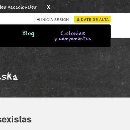
x
des vacacionales
INICIA SESIÓN
DATE DE ALTA
Blog
Colonias
y campamentos
nska
sexistas