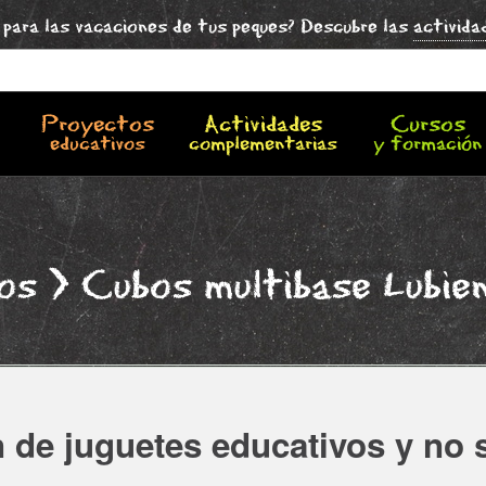
para las vacaciones de tus peques? Descubre las
activida
Proyectos
Actividades
Cursos
educativos
complementarias
y formación
los
> Cubos multibase Lubie
 de juguetes educativos y no 