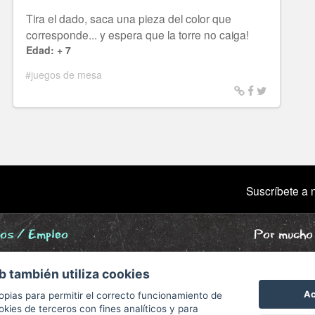
Tira el dado, saca una pieza del color que
corresponde... y espera que la torre no caiga!
Edad: + 7
#juegos de mesa
Suscríbete a n
ios / Empleo
Por mucho 
ne
b también utiliza cookies
grafía
Ac
opias para permitir el correcto funcionamiento de
okies de terceros con fines analíticos y para