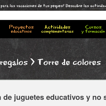
para las vacaciones de tus peques? Descubre las
activida
Proyectos
Actividades
Cursos
educativos
complementarias
y formación
 regalos
> Torre de colores
 de juguetes educativos y no 