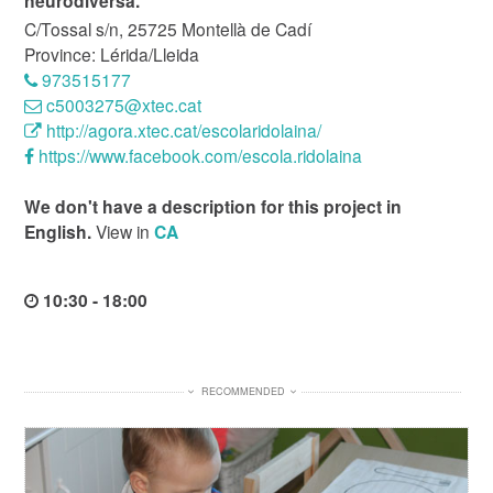
neurodiversa.
C/Tossal s/n, 25725 Montellà de Cadí
Province: Lérida/Lleida
973515177
c5003275@xtec.cat
http://agora.xtec.cat/escolaridolaina/
https://www.facebook.com/escola.ridolaina
We don't have a description for this project in
English.
View in
CA
10:30 - 18:00
RECOMMENDED