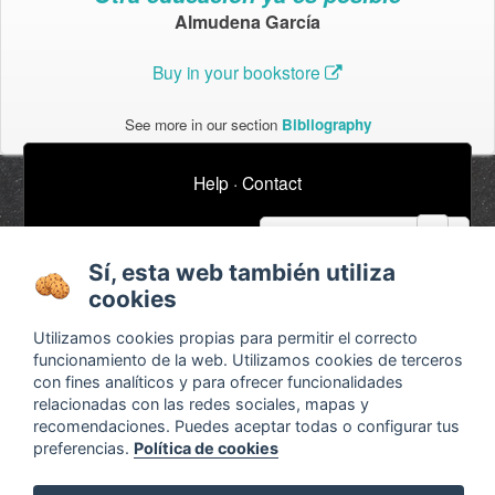
Almudena García
Buy in your bookstore
See more in our section
Bibliography
Help
·
Contact
email
Subscribe to our newsletter
Sí, esta web también utiliza
cookies
About
Ads / Jobs
Utilizamos cookies propias para permitir el correcto
Terms and conditions
Timeline
funcionamiento de la web. Utilizamos cookies de terceros
Configurar cookies
Bibliography
con fines analíticos y para ofrecer funcionalidades
relacionadas con las redes sociales, mapas y
Agenda
recomendaciones. Puedes aceptar todas o configurar tus
x
preferencias.
Política de cookies