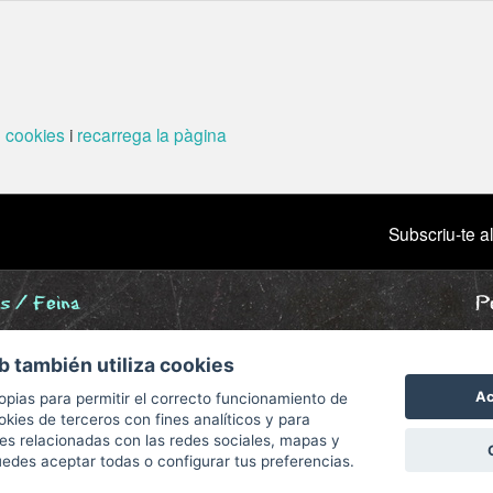
e cookies
i
recarrega la pàgina
Subscriu-te al
s / Feina
Pe
ne
b también utiliza cookies
grafia
Ac
opias para permitir el correcto funcionamiento de
okies de terceros con fines analíticos y para
des relacionadas con las redes sociales, mapas y
des aceptar todas o configurar tus preferencias.