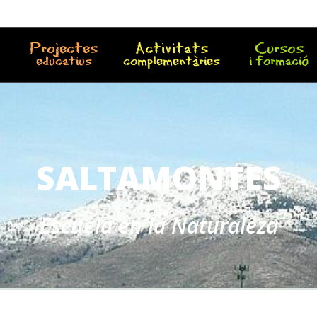
Projectes
Activitats
Cursos
educatius
complementàries
i formació
SALTAMONTES
Escuela en la Naturaleza