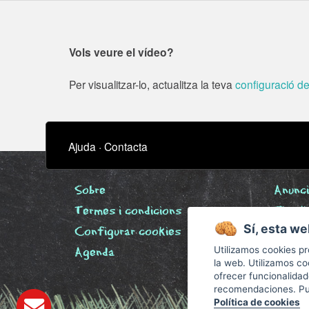
Vols veure el vídeo?
Per visualitzar-lo, actualitza la teva
configuració d
Ajuda
·
Contacta
Sobre
Anunci
Termes i condicions
Timeli
Sí, esta we
Configurar cookies
Biblio
Utilizamos cookies pr
Agenda
la web. Utilizamos co
ofrecer funcionalida
recomendaciones. Pue
Política de cookies