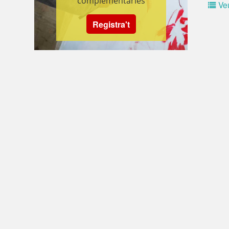
complementàries
Veu
Registra't