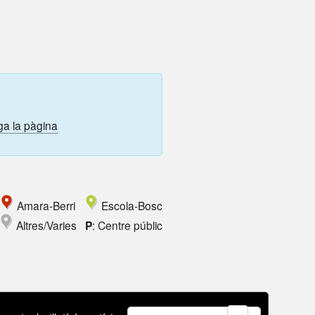
ga la pàgina
Amara-Berri
Escola-Bosc
Altres/Varies
P
: Centre públic