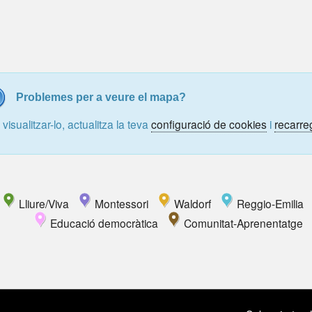
Problemes per a veure el mapa?
 visualitzar-lo, actualitza la teva
configuració de cookies
i
recarre
Lliure/Viva
Montessori
Waldorf
Reggio-Emilia
Educació democràtica
Comunitat-Aprenentatge