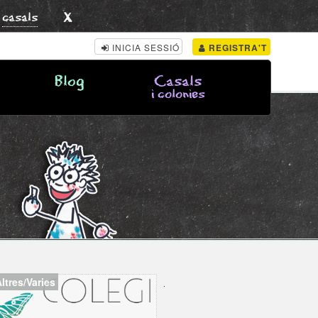
x
s
casals
INICIA SESSIÓ
REGISTRA'T
Blog
Casals
i colonies
ltres/Varies