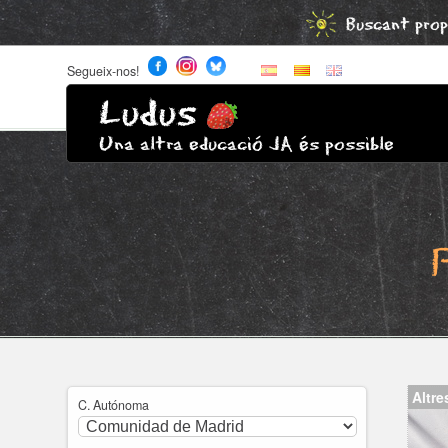
Buscant prop
Segueix-nos!
Ludus
Una altra educació JA és possible
Altre
C. Autónoma