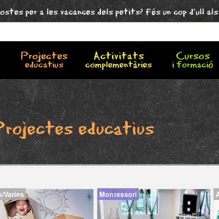
ostes per a les vacances dels petits? Fés un cop d'ull al
Projectes
Activitats
Cursos
educatius
complementàries
i formació
Projectes educatius
s/Varies
Montessori
A