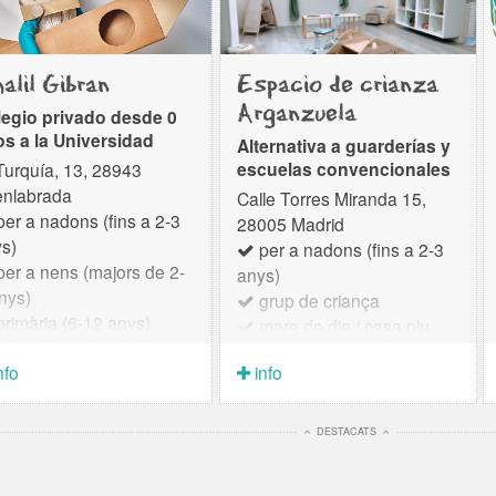
alil Gibran
Espacio de crianza
Arganzuela
egio privado desde 0
s a la Universidad
Alternativa a guarderías y
escuelas convencionales
Turquía, 13, 28943
enlabrada
Calle Torres Miranda 15,
er a nadons (fins a 2-3
28005 Madrid
s)
per a nadons (fins a 2-3
er a nens (majors de 2-
anys)
nys)
grup de criança
rimària (6-12 anys)
mare de dia / casa niu
SO (12-16 anys)
nfo
info
atxillerat
DESTACATS