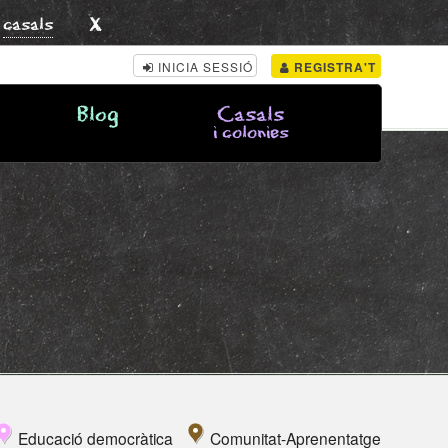
x
s
casals
INICIA SESSIÓ
REGISTRA'T
Blog
Casals
i colonies
Educació democràtica
Comunitat-Aprenentatge