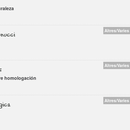
uraleza
Altres/Varies
nucci
Altres/Varies
s
bre homologación
Altres/Varies
gica