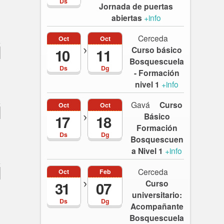
Ds
Jornada de puertas
abiertas
+info
Cerceda
Oct
Oct
Curso básico
10
11
Bosquescuela
Ds
Dg
- Formación
nivel 1
+info
Gavá
Curso
Oct
Oct
Básico
17
18
Formación
Ds
Dg
Bosquescuen
a Nivel 1
+info
Cerceda
Oct
Feb
Curso
31
07
universitario:
Ds
Dg
Acompañante
Bosquescuela