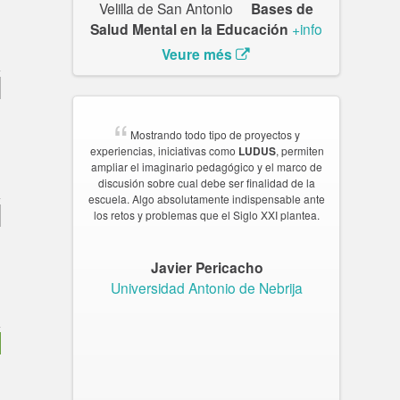
Velilla de San Antonio
Bases de
Salud Mental en la Educación
+info
Veure més
Ludus
Ludus
Mostrando todo tipo de proyectos y
Enséñame Pero Bonito
Ludus
Ludus
experiencias, iniciativas como
Ludus
LUDUS
Ludus
, permiten
ampliar el imaginario pedagógico y el marco de
discusión sobre cual debe ser finalidad de la
Trasteando (en) la escuela
escuela. Algo absolutamente indispensable ante
los retos y problemas que el Siglo XXI plantea.
Javier Pericacho
Universidad Antonio de Nebrija
Los niños del mango
Editorial Graó