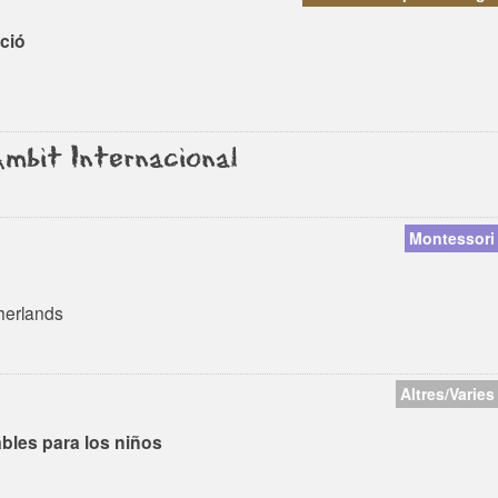
ció
Àmbit Internacional
Montessori
herlands
Altres/Varies
bles para los niños