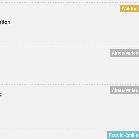
Waldorf
ation
Altres/Varies
Altres/Varies
s
Reggio-Emilia