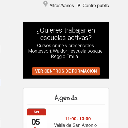
Altres/Varies
P
: Centre públic
¿Quieres trabajar en
escuelas activas?
Cursos online y presenciales.
Montessori, Waldorf, escuela bosque,
Reggio Emilia...
VER CENTROS DE FORMACIÓN
Agenda
Set
11:00- 13:00
05
Velilla de San Antonio