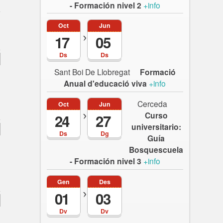
- Formación nivel 2
+info
Oct
Jun
17
05
Ds
Ds
Sant Boi De Llobregat
Formació
Anual d'educació viva
+info
Cerceda
Oct
Jun
Curso
24
27
universitario:
Ds
Dg
Guía
Bosquescuela
- Formación nivel 3
+info
Gen
Des
01
03
Dv
Dv