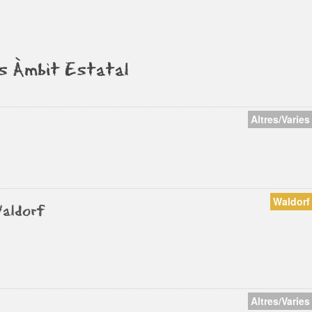
us Àmbit Estatal
Altres/Varies
Waldorf
Waldorf
Altres/Varies