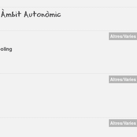
s Àmbit Autonòmic
Altres/Varies
ooling
Altres/Varies
Altres/Varies