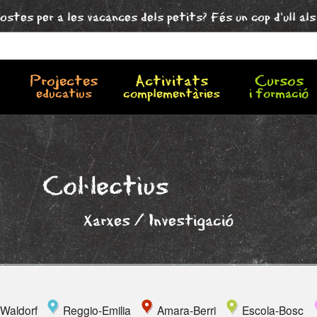
ostes per a les vacances dels petits? Fés un cop d'ull al
Projectes
Activitats
Cursos
educatius
complementàries
i formació
Col·lectius
Xarxes / Investigació
Waldorf
Reggio-Emilia
Amara-Berri
Escola-Bosc