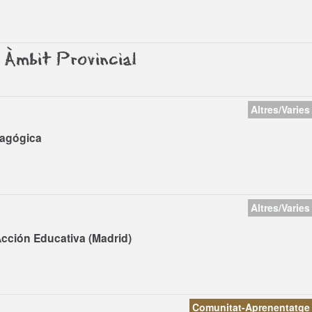
 Àmbit Provincial
Altres/Varies
dagógica
Altres/Varies
Acción Educativa (Madrid)
Comunitat-Aprenentatge