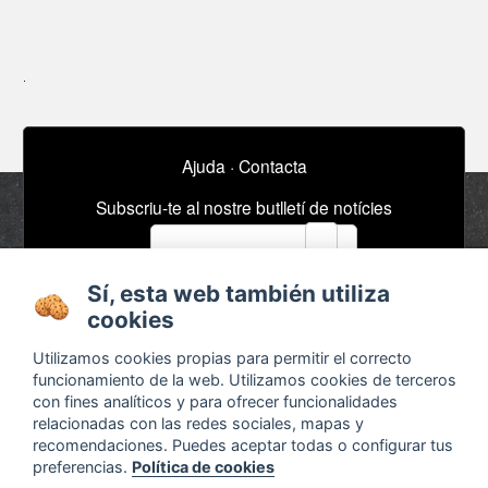
Ajuda
·
Contacta
Subscriu-te al nostre butlletí de notícies
email
Sí, esta web también utiliza
cookies
Sobre
Anuncis / Feina
Termes i condicions
Timeline
Utilizamos cookies propias para permitir el correcto
funcionamiento de la web. Utilizamos cookies de terceros
Configurar cookies
Bibliografia
con fines analíticos y para ofrecer funcionalidades
Agenda
relacionadas con las redes sociales, mapas y
recomendaciones. Puedes aceptar todas o configurar tus
x
preferencias.
Política de cookies