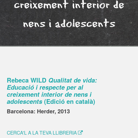
creixement interior de
nens i adolescents
Rebeca WILD
Qualitat de vida:
Educació i respecte per al
creixement interior de nens i
adolescents
(Edició en català)
Barcelona: Herder, 2013
CERCA'L A LA TEVA LLIBRERIA