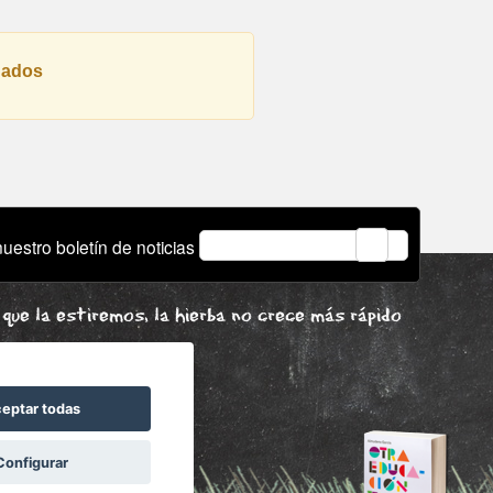
Acompañamos a los niños
con...
nados
email
uestro boletín de noticias
que la estiremos, la hierba no crece más rápido
eptar todas
Configurar