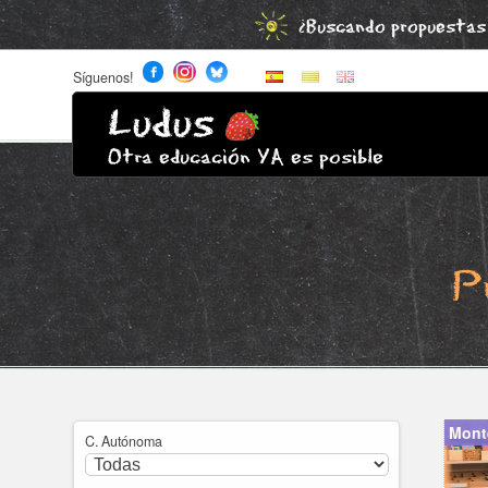
¿Buscando propuestas 
Síguenos!
Ludus
Otra educación YA es posible
P
Mont
C. Autónoma