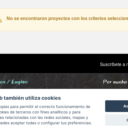
educativo de calidad con
s en las etapas de
una oferta educativa viable,
antil, Primaria y
que obtiene buenos
undaria, en un entorno
No se encontraron proyectos con los criterios seleccio
resultados y que consigue
vilegiado, rodeado de
que...
uraleza y cerca de
celona. Fundada en
5 por...
Suscríbete a n
ios / Empleo
Por mucho 
ne
b también utiliza cookies
grafía
Ac
opias para permitir el correcto funcionamiento de
okies de terceros con fines analíticos y para
des relacionadas con las redes sociales, mapas y
des aceptar todas o configurar tus preferencias.