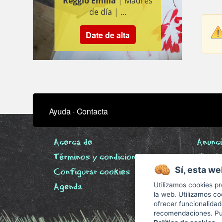
Reggio Emilia
| Madres
año
de día | ...
Inf
Sec
Date de alta
pri
nat
Bar
202
Ayuda
·
Contacta
Acerca de
Anunc
Términos y condiciones
Timeli
Sí, esta we
Configurar cookies
Biblio
Utilizamos cookies pr
Agenda
la web. Utilizamos co
ofrecer funcionalida
recomendaciones. Pue