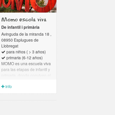
Momo escola viva
De infantil i primària
Avinguda de la miranda 18 ,
08950 Esplugues de
Llobregat
para niños ( > 3 años)
primaria (6-12 años)
MOMO es una escuela viva
para las etapas de infantil y
primaria, donde conviven el
catalán, el castellano y el
info
inglés. En MOMO los niños
y los adultos vivimos y
somos, reímos, lloramos,
desprendemos,
aprendemos.