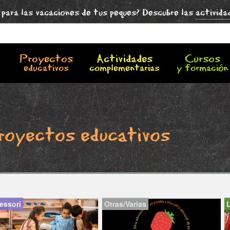
para las vacaciones de tus peques? Descubre las
activida
Proyectos
Actividades
Cursos
educativos
complementarias
y formación
royectos educativos
essori
Otras/Varias