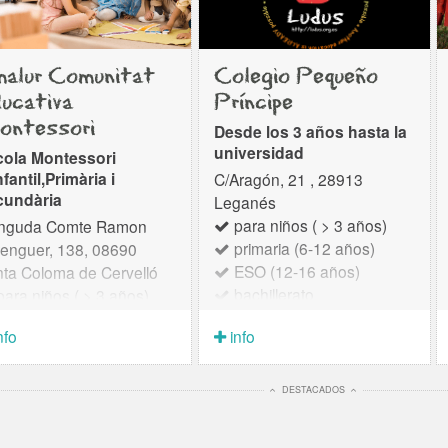
alur Comunitat
Colegio Pequeño
ucativa
Príncipe
ntessori
Desde los 3 años hasta la
universidad
cola Montessori
nfantil,Primària i
C/Aragón, 21 , 28913
cundària
Leganés
para niños ( > 3 años)
inguda Comte Ramon
primaria (6-12 años)
enguer, 138, 08690
ESO (12-16 años)
ta Coloma de Cervelló
bachillerato
ara niños ( > 3 años)
Misión: Somos una
rimaria (6-12 años)
nfo
info
cooperativa de
SO (12-16 años)
profesionales aglutinados
lur es un proyecto
en torno un proyecto que
cativo Montessori que
DESTACADOS
busca, a través del buen
mpaña a niños, niñas y
hacer diario, ser un centro
lescentes de 3 a 16